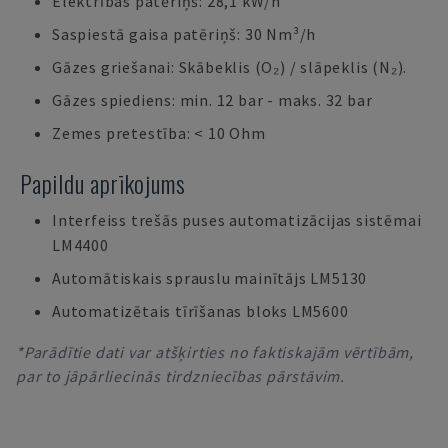
Elektrības patēriņš: 28,1 kW/h
Saspiestā gaisa patēriņš: 30 Nm³/h
Gāzes griešanai: Skābeklis (O₂) / slāpeklis (N₂).
Gāzes spiediens: min. 12 bar - maks. 32 bar
Zemes pretestība: < 10 Ohm
Papildu aprīkojums
Interfeiss trešās puses automatizācijas sistēmai
LM4400
Automātiskais sprauslu mainītājs LM5130
Automatizētais tīrīšanas bloks LM5600
*Parādītie dati var atšķirties no faktiskajām vērtībām,
par to jāpārliecinās tirdzniecības pārstāvim.