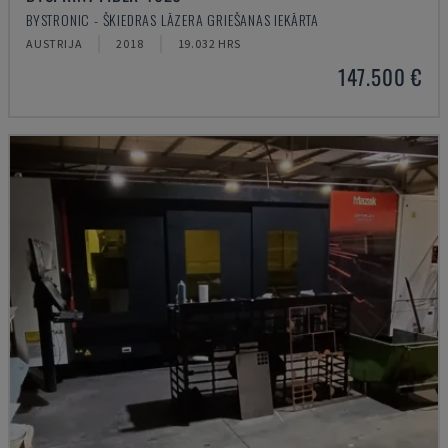
BYSTRONIC - ŠĶIEDRAS LĀZERA GRIEŠANAS IEKĀRTA
AUSTRIJA
2018
19.032 HRS
147.500 €