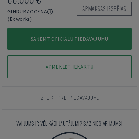
APMAKSAS IESPĒJAS
GINDUMAC CENA
(Ex works)
SAŅEMT OFICIĀLU PIEDĀVĀJUMU
APMEKLĒT IEKĀRTU
IZTEIKT PRETPIEDĀVĀJUMU
VAI JUMS IR VĒL KĀDI JAUTĀJUMI? SAZINIES AR MUMS!