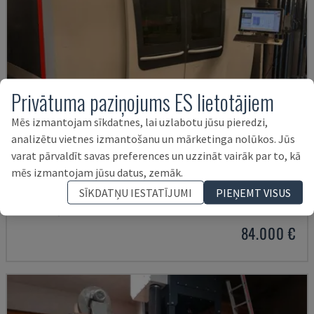
Privātuma paziņojums ES lietotājiem
Mēs izmantojam sīkdatnes, lai uzlabotu jūsu pieredzi,
analizētu vietnes izmantošanu un mārketinga nolūkos. Jūs
varat pārvaldīt savas preferences un uzzināt vairāk par to, kā
mēs izmantojam jūsu datus, zemāk.
BYSPRINT FIBER 3015
SĪKDATŅU IESTATĪJUMI
PIEŅEMT VISUS
BYSTRONIC - ŠĶIEDRAS LĀZERA GRIEŠANAS IEKĀRTA
VĀCIJA
2016
84.000 €