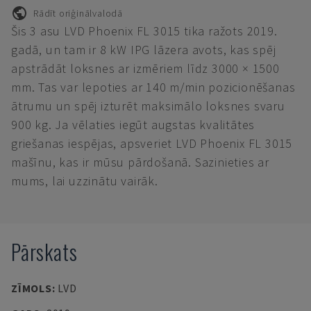
Rādīt oriģinālvalodā
Šis 3 asu LVD Phoenix FL 3015 tika ražots 2019.
gadā, un tam ir 8 kW IPG lāzera avots, kas spēj
apstrādāt loksnes ar izmēriem līdz 3000 × 1500
mm. Tas var lepoties ar 140 m/min pozicionēšanas
ātrumu un spēj izturēt maksimālo loksnes svaru
900 kg. Ja vēlaties iegūt augstas kvalitātes
griešanas iespējas, apsveriet LVD Phoenix FL 3015
mašīnu, kas ir mūsu pārdošanā. Sazinieties ar
mums, lai uzzinātu vairāk.
Pārskats
ZĪMOLS
:
LVD