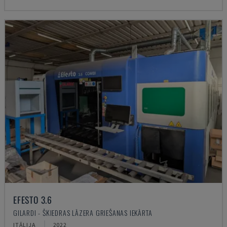
EFESTO 3.6
GILARDI - ŠĶIEDRAS LĀZERA GRIEŠANAS IEKĀRTA
ITĀLIJA
2022