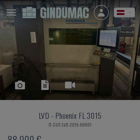
LVD
-
Phoenix FL 3015
IT-CUT-LVD-2019-00001
88.000 €