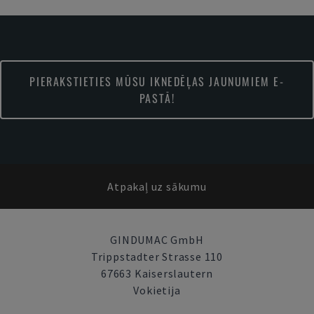
PIERAKSTIETIES MŪSU IKNEDĒĻAS JAUNUMIEM E-
PASTĀ!
Atpakaļ uz sākumu
GINDUMAC GmbH
Trippstadter Strasse 110
67663 Kaiserslautern
Vokietija