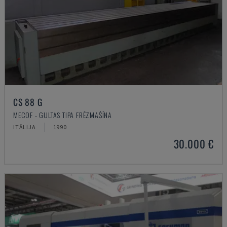
CS 88 G
MECOF - GULTAS TIPA FRĒZMAŠĪNA
ITĀLIJA
1990
30.000 €