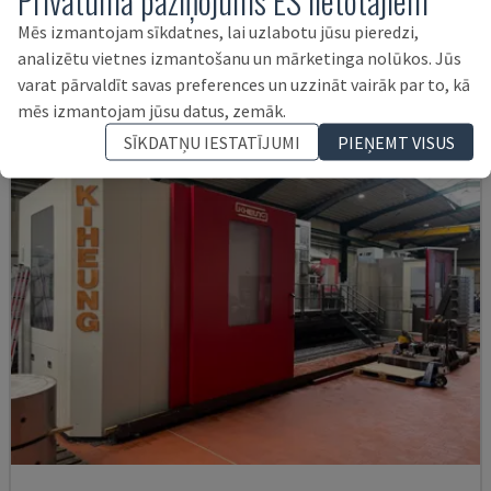
Privātuma paziņojums ES lietotājiem
SPĀNIJA
1999
Mēs izmantojam sīkdatnes, lai uzlabotu jūsu pieredzi,
295.000 €
analizētu vietnes izmantošanu un mārketinga nolūkos. Jūs
varat pārvaldīt savas preferences un uzzināt vairāk par to, kā
mēs izmantojam jūsu datus, zemāk.
SĪKDATŅU IESTATĪJUMI
PIEŅEMT VISUS