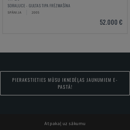
SORALUCE - GULTAS TIPA FRĒZMAŠĪNA
SPĀNIJA
2005
52.000 €
PIERAKSTIETIES MŪSU IKNEDĒĻAS JAUNUMIEM E-
PASTĀ!
Atpakaļ uz sākumu