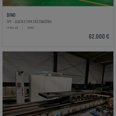
DINO
FPT - GULTAS TIPA FRĒZMAŠĪNA
ITĀLIJA
2002
62.000 €