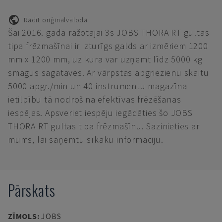
Rādīt oriģinālvalodā
Šai 2016. gadā ražotajai 3s JOBS THORA RT gultas
tipa frēzmašīnai ir izturīgs galds ar izmēriem 1200
mm x 1200 mm, uz kura var uzņemt līdz 5000 kg
smagus sagataves. Ar vārpstas apgriezienu skaitu
5000 apgr./min un 40 instrumentu magazīna
ietilpību tā nodrošina efektīvas frēzēšanas
iespējas. Apsveriet iespēju iegādāties šo JOBS
THORA RT gultas tipa frēzmašīnu. Sazinieties ar
mums, lai saņemtu sīkāku informāciju.
Pārskats
ZĪMOLS
:
JOBS