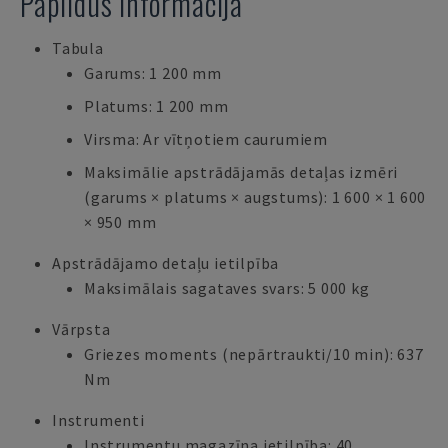
Papildus informācija
Tabula
Garums: 1 200 mm
Platums: 1 200 mm
Virsma: Ar vītņotiem caurumiem
Maksimālie apstrādājamās detaļas izmēri
(garums × platums × augstums): 1 600 × 1 600
× 950 mm
Apstrādājamo detaļu ietilpība
Maksimālais sagataves svars: 5 000 kg
Vārpsta
Griezes moments (nepārtraukti/10 min): 637
Nm
Instrumenti
Instrumentu magazīna ietilpība: 40