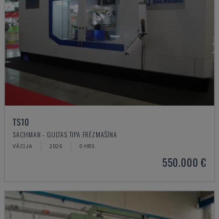
TS10
SACHMAN - GULTAS TIPA FRĒZMAŠĪNA
VĀCIJA
2026
0 HRS
550.000 €