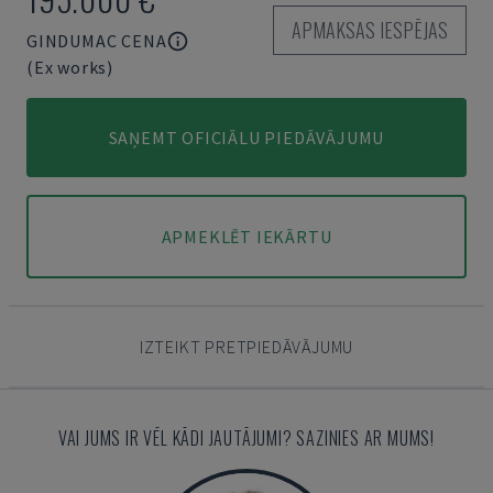
APMAKSAS IESPĒJAS
GINDUMAC CENA
(Ex works)
SAŅEMT OFICIĀLU PIEDĀVĀJUMU
APMEKLĒT IEKĀRTU
IZTEIKT PRETPIEDĀVĀJUMU
VAI JUMS IR VĒL KĀDI JAUTĀJUMI? SAZINIES AR MUMS!