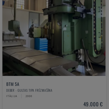
BTM 5A
DEBER - GULTAS TIPA FRĒZMAŠĪNA
ITĀLIJA
2000
49.000 €