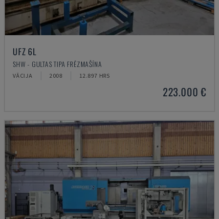
UFZ 6L
SHW - GULTAS TIPA FRĒZMAŠĪNA
VĀCIJA
2008
12.897 HRS
223.000 €