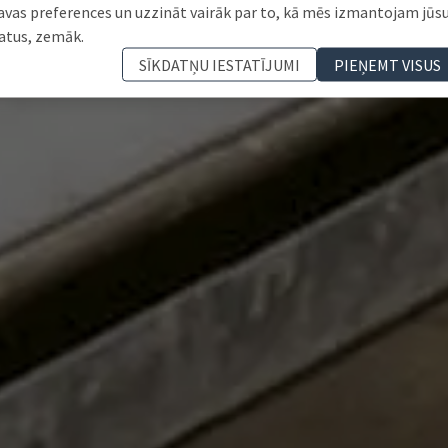
avas preferences un uzzināt vairāk par to, kā mēs izmantojam jūs
atus, zemāk.
SĪKDATŅU IESTATĪJUMI
PIEŅEMT VISUS