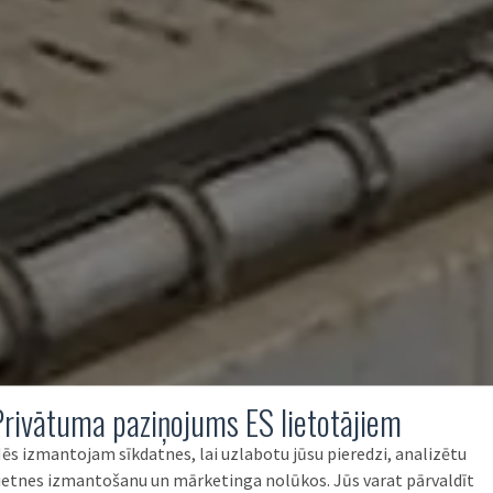
Privātuma paziņojums ES lietotājiem
ēs izmantojam sīkdatnes, lai uzlabotu jūsu pieredzi, analizētu
ietnes izmantošanu un mārketinga nolūkos. Jūs varat pārvaldīt