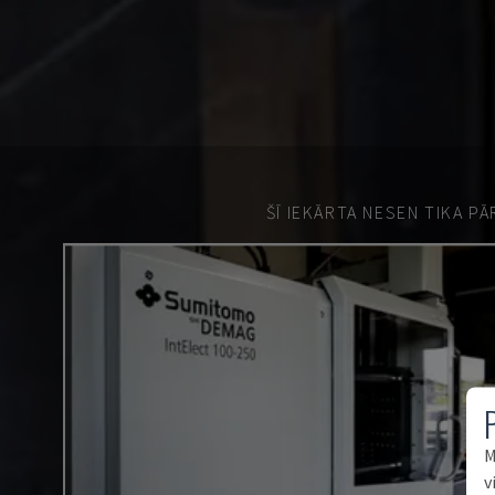
ŠĪ IEKĀRTA NESEN TIKA P
M
v