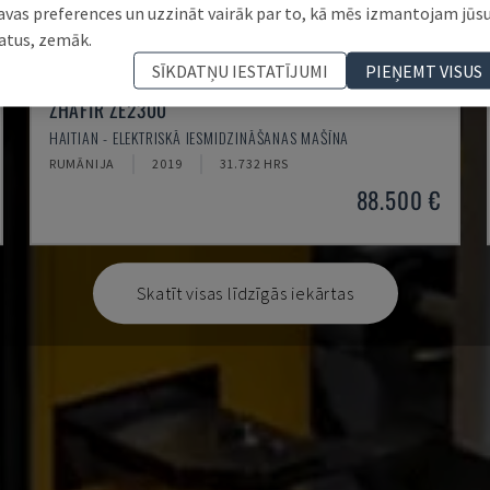
avas preferences un uzzināt vairāk par to, kā mēs izmantojam jūs
atus, zemāk.
SĪKDATŅU IESTATĪJUMI
PIEŅEMT VISUS
ZHAFIR ZE2300
HAITIAN - ELEKTRISKĀ IESMIDZINĀŠANAS MAŠĪNA
RUMĀNIJA
2019
31.732 HRS
88.500 €
Skatīt visas līdzīgās iekārtas