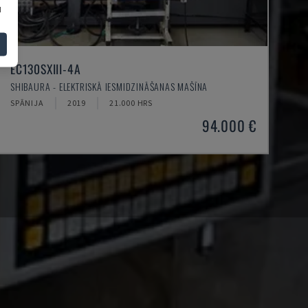
u
EC130SXIII-4A
SHIBAURA - ELEKTRISKĀ IESMIDZINĀŠANAS MAŠĪNA
SPĀNIJA
2019
21.000 HRS
94.000 €