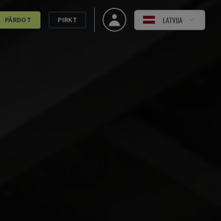
LATVIJA
PĀRDOT
PIRKT