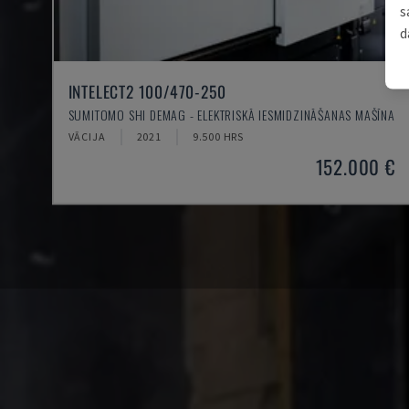
s
d
INTELECT2 100/470-250
SUMITOMO SHI DEMAG - ELEKTRISKĀ IESMIDZINĀŠANAS MAŠĪNA
VĀCIJA
2021
9.500 HRS
152.000 €