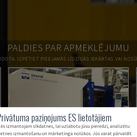
PALDIES PAR APMEKLĒJUMU
ĀRDOTA.
IZPĒTIET PIEEJAMĀS LĪDZĪGĀS IEKĀRTAS VAI NOS
Privātuma paziņojums ES lietotājiem
ēs izmantojam sīkdatnes, lai uzlabotu jūsu pieredzi, analizētu
ietnes izmantošanu un mārketinga nolūkos. Jūs varat pārvaldīt