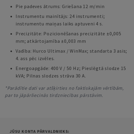
Pie padeves ātrums: Griešana 12 m/min
Instrumentu mainītājs: 24 instrumenti;
instrumentu maiņas laiks aptuveni 4 s.
Precizitāte: Pozicionēšanas precizitāte ±0,005
mm; atkārtojamība ±0,003 mm
Vadība: Hurco Ultimax / WinMax; standarta 3 asis;
4. ass pēc izvēles.
Energoapgāde: 400 V / 50 Hz; Pieslēgtā slodze 15
kVA; Pilnas slodzes strāva 30 A.
*Parādītie dati var atšķirties no faktiskajām vērtībām,
par to jāpārliecinās tirdzniecības pārstāvim.
JŪSU KONTA PĀRVALDNIEKS: