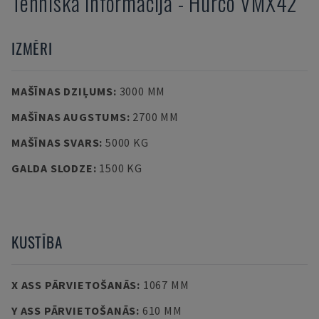
Tehniskā informācija
-
Hurco
VMX42
IZMĒRI
MAŠĪNAS DZIĻUMS
:
3000 MM
MAŠĪNAS AUGSTUMS
:
2700 MM
MAŠĪNAS SVARS
:
5000 KG
GALDA SLODZE
:
1500 KG
KUSTĪBA
X ASS PĀRVIETOŠANĀS
:
1067 MM
Y ASS PĀRVIETOŠANĀS
:
610 MM