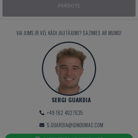
PĀRDOTS
VAI JUMS IR VĒL KĀDI JAUTĀJUMI? SAZINIES AR MUMS!
SERGI GUARDIA
+49 162 4027635
S.GUARDIA@GINDUMAC.COM