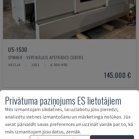
U5-1530
SPINNER - VERTIKĀLAIS APSTRĀDES CENTRS
VĀCIJA
2021
6.000 HRS
145.000 €
Privātuma paziņojums ES lietotājiem
Mēs izmantojam sīkdatnes, lai uzlabotu jūsu pieredzi,
analizētu vietnes izmantošanu un mārketinga nolūkos. Jūs
varat pārvaldīt savas preferences un uzzināt vairāk par to, kā
mēs izmantojam jūsu datus, zemāk.