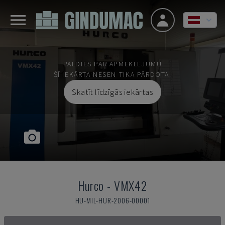
PALDIES PAR APMEKLĒJUMU
ŠĪ IEKĀRTA NESEN TIKA PĀRDOTA.
Skatīt līdzīgās iekārtas
Hurco
-
VMX42
HU-MIL-HUR-2006-00001