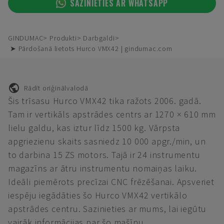
SAZINIETIES AR WHATSAPP
GINDUMAC
Produkti
Darbgaldi
➤ Pārdošanā lietots Hurco VMX42 | gindumac.com
Rādīt oriģinālvalodā
Šis trīsasu Hurco VMX42 tika ražots 2006. gadā.
Tam ir vertikāls apstrādes centrs ar 1270 × 610 mm
lielu galdu, kas iztur līdz 1500 kg. Vārpsta
apgriezienu skaits sasniedz 10 000 apgr./min, un
to darbina 15 ZS motors. Tajā ir 24 instrumentu
magazīns ar ātru instrumentu nomaiņas laiku.
Ideāli piemērots precīzai CNC frēzēšanai. Apsveriet
iespēju iegādāties šo Hurco VMX42 vertikālo
apstrādes centru. Sazinieties ar mums, lai iegūtu
vairāk informācijas par šo mašīnu.