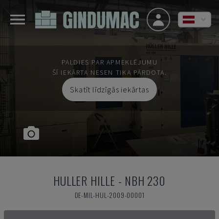
PALDIES PAR APMEKLĒJUMU
ŠĪ IEKĀRTA NESEN TIKA PĀRDOTA.
Skatīt līdzīgās iekārtas
HULLER HILLE
-
NBH 230
DE-MIL-HUL-2009-00001