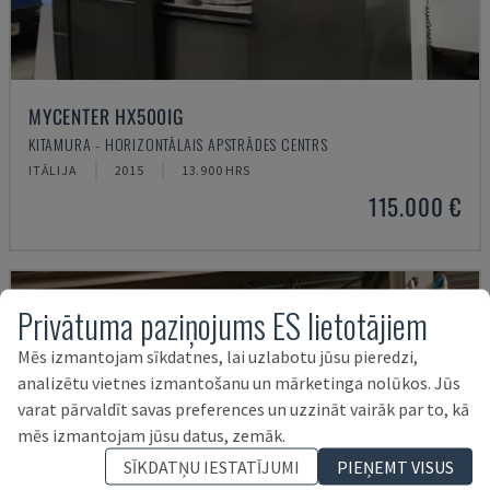
MYCENTER HX500IG
KITAMURA - HORIZONTĀLAIS APSTRĀDES CENTRS
ITĀLIJA
2015
13.900 HRS
115.000 €
Privātuma paziņojums ES lietotājiem
Mēs izmantojam sīkdatnes, lai uzlabotu jūsu pieredzi,
analizētu vietnes izmantošanu un mārketinga nolūkos. Jūs
varat pārvaldīt savas preferences un uzzināt vairāk par to, kā
mēs izmantojam jūsu datus, zemāk.
SĪKDATŅU IESTATĪJUMI
PIEŅEMT VISUS