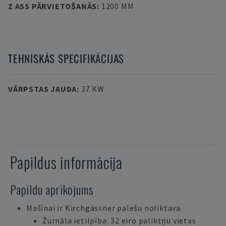
Z ASS PĀRVIETOŠANĀS
:
1200 MM
TEHNISKĀS SPECIFIKĀCIJAS
VĀRPSTAS JAUDA
:
37 KW
Papildus informācija
Papildu aprīkojums
Mašīnai ir Kirchgässner palešu noliktava.
Žurnāla ietilpība: 32 eiro paliktņu vietas