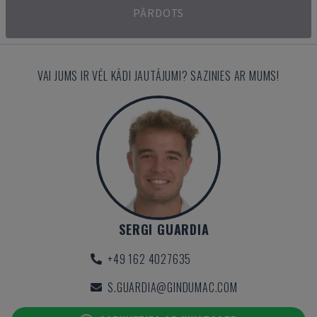
PĀRDOTS
VAI JUMS IR VĒL KĀDI JAUTĀJUMI? SAZINIES AR MUMS!
SERGI GUARDIA
+49 162 4027635
S.GUARDIA@GINDUMAC.COM