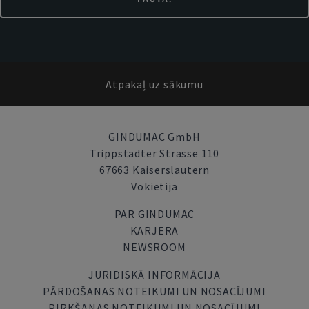
Atpakaļ uz sākumu
GINDUMAC GmbH
Trippstadter Strasse 110
67663 Kaiserslautern
Vokietija
PAR GINDUMAC
KARJERA
NEWSROOM
JURIDISKĀ INFORMĀCIJA
PĀRDOŠANAS NOTEIKUMI UN NOSACĪJUMI
PIRKŠANAS NOTEIKUMI UN NOSACĪJUMI