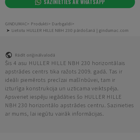
SAZINIETIES AR WHATSAPP
GINDUMAC
Produkti
Darbgaldi
➤ Lietotu HULLER HILLE NBH 230 pārdošanā | gindumac.com
Rādīt oriģinālvalodā
Šis 4 asu HULLER HILLE NBH 230 horizontālais
apstrādes centrs tika ražots 2009. gadā. Tas ir
ideāli piemērots precīzai mašīnbūvei, tam ir
izturīga konstrukcija un uzticama veiktspēja.
Apsveriet iespēju iegādāties šo HULLER HILLE
NBH 230 horizontālo apstrādes centru. Sazinieties
ar mums, lai iegūtu vairāk informācijas.