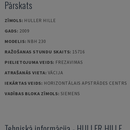
Pārskats
ZĪMOLS
:
HULLER HILLE
GADS
:
2009
MODELIS
:
NBH 230
RAŽOŠANAS STUNDU SKAITS
:
15716
PIELIETOJUMA VEIDS
:
FREZAVIMAS
ATRAŠANĀS VIETA
:
VĀCIJA
IEKĀRTAS VEIDS
:
HORIZONTĀLAIS APSTRĀDES CENTRS
VADĪBAS BLOKA ZĪMOLS
:
SIEMENS
Tehniskā informācija
-
HULLER HILLE