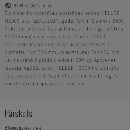
Rādīt oriģinālvalodā
Šis 4 asu horizontālais apstrādes centrs HELLER
H2000 tika ražots 2017. gadā. Tam ir Siemens 840D
Solution Line vadības sistēma, ātrdarbīga kustība
60 000 mm/min un vārpstas ātrums 10 000
apgr./min. Mašīna var apstrādāt sagataves ar
diametru līdz 720 mm un augstumu līdz 850 mm,
un maksimālā galda slodze ir 600 kg. Apsveriet
iespēju iegādāties šo HELLER H2000 horizontālo
apstrādes centru. Sazinieties ar mums, lai iegūtu
vairāk informācijas par šo mašīnu.
Pārskats
ZĪMOLS
:
HELLER