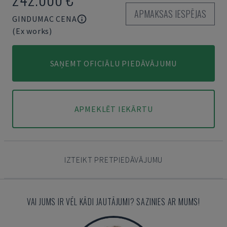
APMAKSAS IESPĒJAS
GINDUMAC CENA
(Ex works)
SAŅEMT OFICIĀLU PIEDĀVĀJUMU
APMEKLĒT IEKĀRTU
IZTEIKT PRETPIEDĀVĀJUMU
VAI JUMS IR VĒL KĀDI JAUTĀJUMI? SAZINIES AR MUMS!