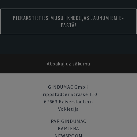
PIERAKSTIETIES MŪSU IKNEDĒĻAS JAUNUMIEM E-
PASTĀ!
Atpakaļ uz sākumu
GINDUMAC GmbH
Trippstadter Strasse 110
67663 Kaiserslautern
Vokietija
PAR GINDUMAC
KARJERA
NEWSROOM