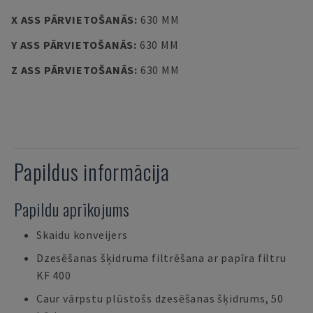
X ASS PĀRVIETOŠANĀS
:
630 MM
Y ASS PĀRVIETOŠANĀS
:
630 MM
Z ASS PĀRVIETOŠANĀS
:
630 MM
Papildus informācija
Papildu aprīkojums
Skaidu konveijers
Dzesēšanas šķidruma filtrēšana ar papīra filtru
KF 400
Caur vārpstu plūstošs dzesēšanas šķidrums, 50