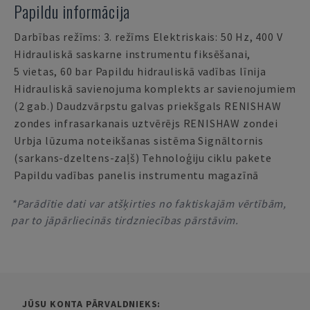
Papildu informācija
Darbības režīms: 3. režīms Elektriskais: 50 Hz, 400 V
Hidrauliskā saskarne instrumentu fiksēšanai,
5 vietas, 60 bar Papildu hidrauliskā vadības līnija
Hidrauliskā savienojuma komplekts ar savienojumiem
(2 gab.) Daudzvārpstu galvas priekšgals RENISHAW
zondes infrasarkanais uztvērējs RENISHAW zondei
Urbja lūzuma noteikšanas sistēma Signāltornis
(sarkans-dzeltens-zaļš) Tehnoloģiju ciklu pakete
Papildu vadības panelis instrumentu magazīnā
*Parādītie dati var atšķirties no faktiskajām vērtībām,
par to jāpārliecinās tirdzniecības pārstāvim.
JŪSU KONTA PĀRVALDNIEKS: