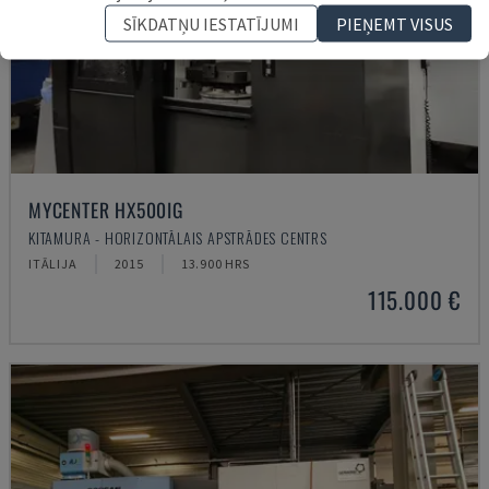
SĪKDATŅU IESTATĪJUMI
PIEŅEMT VISUS
MYCENTER HX500IG
KITAMURA - HORIZONTĀLAIS APSTRĀDES CENTRS
ITĀLIJA
2015
13.900 HRS
115.000 €