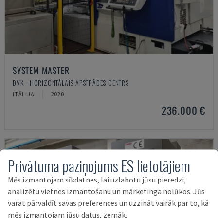
SYSTEM MASTER
DVK - HORIZONTĀLAIS APSTRĀDES CENTRS
ITĀLIJA
2020
236.000 €
Privātuma paziņojums ES lietotājiem
Mēs izmantojam sīkdatnes, lai uzlabotu jūsu pieredzi,
analizētu vietnes izmantošanu un mārketinga nolūkos. Jūs
varat pārvaldīt savas preferences un uzzināt vairāk par to, kā
mēs izmantojam jūsu datus, zemāk.