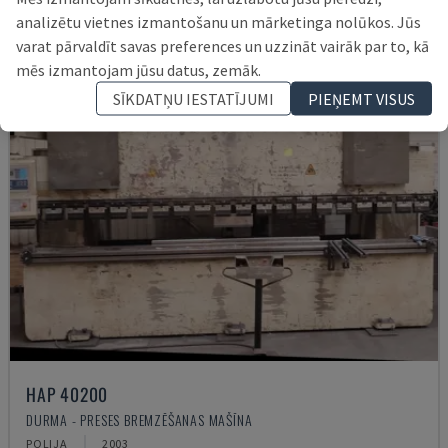
analizētu vietnes izmantošanu un mārketinga nolūkos. Jūs
varat pārvaldīt savas preferences un uzzināt vairāk par to, kā
mēs izmantojam jūsu datus, zemāk.
SĪKDATŅU IESTATĪJUMI
PIEŅEMT VISUS
HAP 40200
DURMA - PRESES BREMZĒŠANAS MAŠĪNA
POLIJA
2003