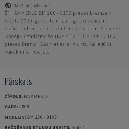
Rādīt oriģinālvalodā
Šī HAMMERLE BM 200 - 3100 preses bremze ir
ražota 2000. gadā. Tā ir izturīga un uzticama
mašīna, ideāli piemērota lieces darbiem. Apsveriet
iespēju iegādāties šo HAMMERLE BM 200 - 3100
preses bremzi. Sazinieties ar mums, lai iegūtu
vairāk informācijas.
Pārskats
ZĪMOLS
:
HAMMERLE
GADS
:
2000
MODELIS
:
BM 200 - 3100
RAŽOŠANAS STUNDU SKAITS
:
59827