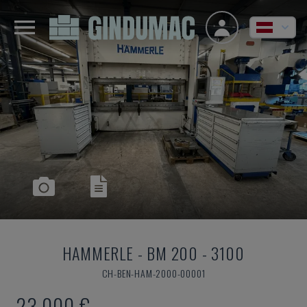
HAMMERLE
-
BM 200 - 3100
CH-BEN-HAM-2000-00001
23.000 €