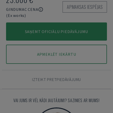
APMAKSAS IESPĒJAS
GINDUMAC CENA
(Ex works)
SAŅEMT OFICIĀLU PIEDĀVĀJUMU
APMEKLĒT IEKĀRTU
IZTEIKT PRETPIEDĀVĀJUMU
VAI JUMS IR VĒL KĀDI JAUTĀJUMI? SAZINIES AR MUMS!