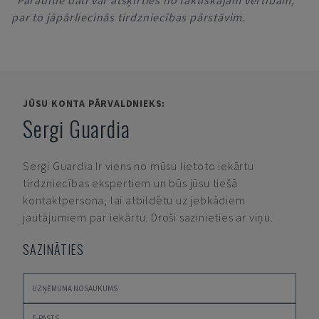
*Parādītie dati var atšķirties no faktiskajām vērtībām,
par to jāpārliecinās tirdzniecības pārstāvim.
JŪSU KONTA PĀRVALDNIEKS:
Sergi Guardia
Sergi Guardia
Ir viens no mūsu lietoto iekārtu
tirdzniecības ekspertiem un būs jūsu tiešā
kontaktpersona, lai atbildētu uz jebkādiem
jautājumiem par iekārtu. Droši sazinieties ar viņu.
SAZINĀTIES