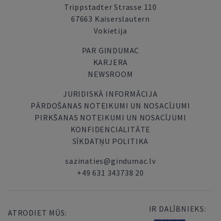
Trippstadter Strasse 110
67663 Kaiserslautern
Vokietija
PAR GINDUMAC
KARJERA
NEWSROOM
JURIDISKĀ INFORMĀCIJA
PĀRDOŠANAS NOTEIKUMI UN NOSACĪJUMI
PIRKŠANAS NOTEIKUMI UN NOSACĪJUMI
KONFIDENCIALITĀTE
SĪKDATŅU POLITIKA
sazinaties@gindumac.lv
+49 631 343738 20
IR DALĪBNIEKS:
ATRODIET MŪS: