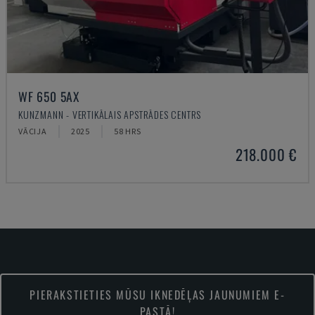
WF 650 5AX
KUNZMANN - VERTIKĀLAIS APSTRĀDES CENTRS
VĀCIJA
2025
58 HRS
218.000 €
PIERAKSTIETIES MŪSU IKNEDĒĻAS JAUNUMIEM E-
PASTĀ!