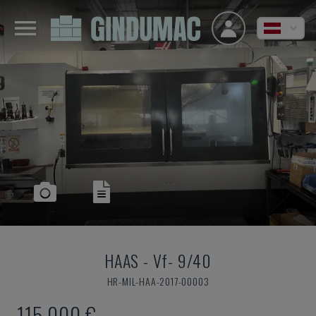
HAAS
-
Vf- 9/40
HR-MIL-HAA-2017-00003
115.000 €