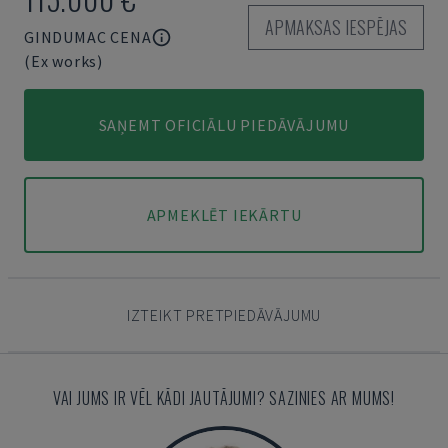
APMAKSAS IESPĒJAS
GINDUMAC CENA
(Ex works)
SAŅEMT OFICIĀLU PIEDĀVĀJUMU
APMEKLĒT IEKĀRTU
IZTEIKT PRETPIEDĀVĀJUMU
VAI JUMS IR VĒL KĀDI JAUTĀJUMI? SAZINIES AR MUMS!