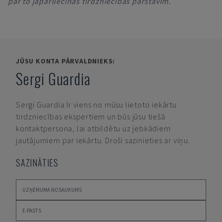
par to jāpārliecinās tirdzniecības pārstāvim.
JŪSU KONTA PĀRVALDNIEKS:
Sergi Guardia
Sergi Guardia
Ir viens no mūsu lietoto iekārtu
tirdzniecības ekspertiem un būs jūsu tiešā
kontaktpersona, lai atbildētu uz jebkādiem
jautājumiem par iekārtu. Droši sazinieties ar viņu.
SAZINĀTIES