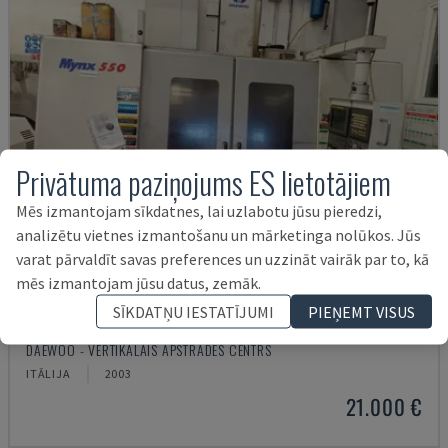
Privātuma paziņojums ES lietotājiem
Mēs izmantojam sīkdatnes, lai uzlabotu jūsu pieredzi,
analizētu vietnes izmantošanu un mārketinga nolūkos. Jūs
varat pārvaldīt savas preferences un uzzināt vairāk par to, kā
mēs izmantojam jūsu datus, zemāk.
SĪKDATŅU IESTATĪJUMI
PIEŅEMT VISUS
MYNX 550
DAEWOO - VERTIKĀLAIS APSTRĀDES CENTRS
ITĀLIJA
2003
21.000 €