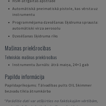
HSM-ātrgaitas apstrāde
Automātiskā pneimatiskā pistole, kas vērsta uz
instrumentu
Programmējama dzesēšanas šķidruma sprausla:
automātiski virza aerosolu
Dzesēšanas šķidruma rīks
Mašīnas priekšrocības
Tehniskās mašīnas priekšrocības
Instrumentu žurnāls: ātrā maiņa, 24+1 gab
Papildu informācija
Papildaprīkojums: Tālvadības pults OIL Skimmer
bezvadu tīkla ātrumkārba
*Parādītie dati var atšķirties no faktiskajām vērtībām,