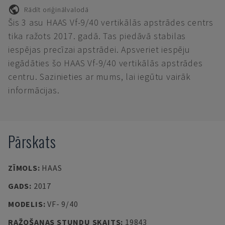
Rādīt oriģinālvalodā
Šis 3 asu HAAS Vf-9/40 vertikālās apstrādes centrs
tika ražots 2017. gadā. Tas piedāvā stabilas
iespējas precīzai apstrādei. Apsveriet iespēju
iegādāties šo HAAS Vf-9/40 vertikālās apstrādes
centru. Sazinieties ar mums, lai iegūtu vairāk
informācijas.
Pārskats
ZĪMOLS
:
HAAS
GADS
:
2017
MODELIS
:
VF- 9/40
RAŽOŠANAS STUNDU SKAITS
:
19843