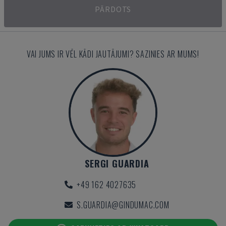
PĀRDOTS
VAI JUMS IR VĒL KĀDI JAUTĀJUMI? SAZINIES AR MUMS!
SERGI GUARDIA
+49 162 4027635
S.GUARDIA@GINDUMAC.COM