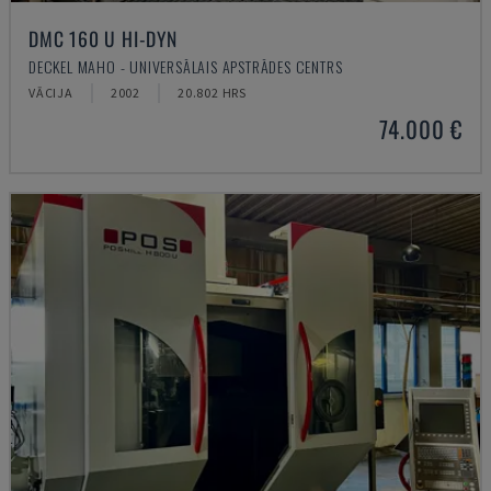
DMC 160 U HI-DYN
DECKEL MAHO - UNIVERSĀLAIS APSTRĀDES CENTRS
VĀCIJA
2002
20.802 HRS
74.000 €