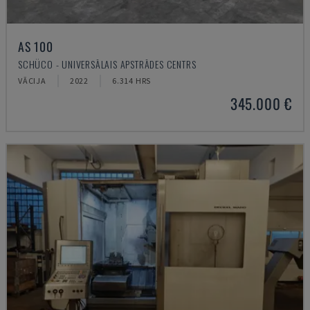
AS 100
SCHÜCO - UNIVERSĀLAIS APSTRĀDES CENTRS
VĀCIJA
2022
6.314 HRS
345.000 €