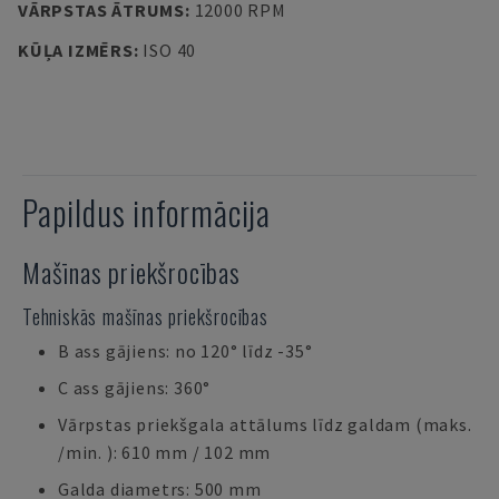
VĀRPSTAS ĀTRUMS
:
12000 RPM
KŪĻA IZMĒRS
:
ISO 40
Papildus informācija
Mašīnas priekšrocības
Tehniskās mašīnas priekšrocības
B ass gājiens: no 120° līdz -35°
C ass gājiens: 360°
Vārpstas priekšgala attālums līdz galdam (maks.
/min. ): 610 mm / 102 mm
Galda diametrs: 500 mm