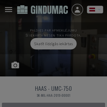
PALDIES PAR APMEKLĒJUMU
ŠĪ IEKĀRTA NESEN TIKA PĀRDOTA.
Skatīt līdzīgās iekārtas
HAAS
-
UMC-750
SK-MIL-HAA-2019-00001