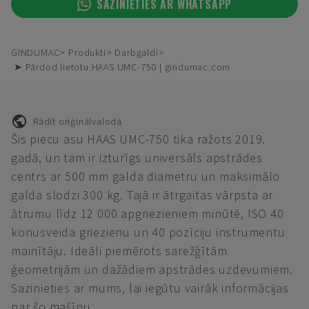
SAZINIETIES AR WHATSAPP
GINDUMAC
Produkti
Darbgaldi
➤ Pārdod lietotu HAAS UMC-750 | gindumac.com
Rādīt oriģinālvalodā
Šis piecu asu HAAS UMC-750 tika ražots 2019.
gadā, un tam ir izturīgs universāls apstrādes
centrs ar 500 mm galda diametru un maksimālo
galda slodzi 300 kg. Tajā ir ātrgaitas vārpsta ar
ātrumu līdz 12 000 apgriezieniem minūtē, ISO 40
konusveida griezienu un 40 pozīciju instrumentu
mainītāju. Ideāli piemērots sarežģītām
ģeometrijām un dažādiem apstrādes uzdevumiem.
Sazinieties ar mums, lai iegūtu vairāk informācijas
par šo mašīnu.