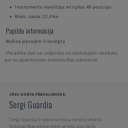
Instrumentu mainītāja ietilpība: 40 pozīcijas
Maks. Jauda: 22,4 kw
Papildu informācija
Mašīna joprojām ir ieslēgta
*Parādītie dati var atšķirties no faktiskajām vērtībām,
par to jāpārliecinās tirdzniecības pārstāvim.
JŪSU KONTA PĀRVALDNIEKS:
Sergi Guardia
Sergi Guardia
Ir viens no mūsu lietoto iekārtu
tirdzniecības ekspertiem un būs jūsu tiešā