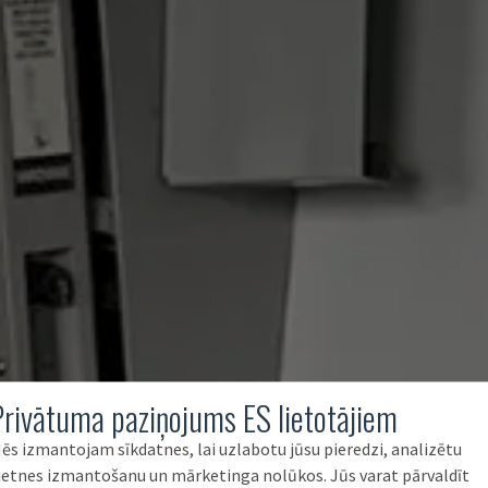
Privātuma paziņojums ES lietotājiem
ēs izmantojam sīkdatnes, lai uzlabotu jūsu pieredzi, analizētu
ietnes izmantošanu un mārketinga nolūkos. Jūs varat pārvaldīt