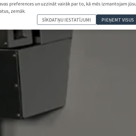
avas preferences un uzzināt vairāk par to, kā mēs izmantojam jūs
atus, zemāk.
SĪKDATŅU IESTATĪJUMI
PIEŅEMT VISUS