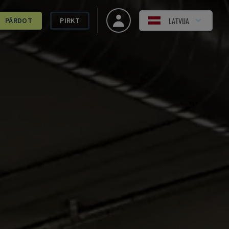
LATVIJA
PĀRDOT
PIRKT