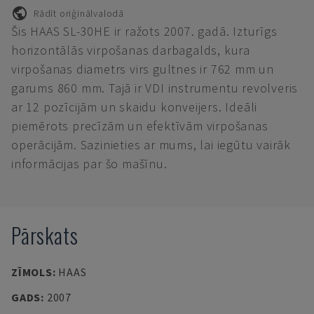
Rādīt oriģinālvalodā
Šis HAAS SL-30HE ir ražots 2007. gadā. Izturīgs
horizontālās virpošanas darbagalds, kura
virpošanas diametrs virs gultnes ir 762 mm un
garums 860 mm. Tajā ir VDI instrumentu revolveris
ar 12 pozīcijām un skaidu konveijers. Ideāli
piemērots precīzām un efektīvām virpošanas
operācijām. Sazinieties ar mums, lai iegūtu vairāk
informācijas par šo mašīnu.
Pārskats
ZĪMOLS
:
HAAS
GADS
:
2007