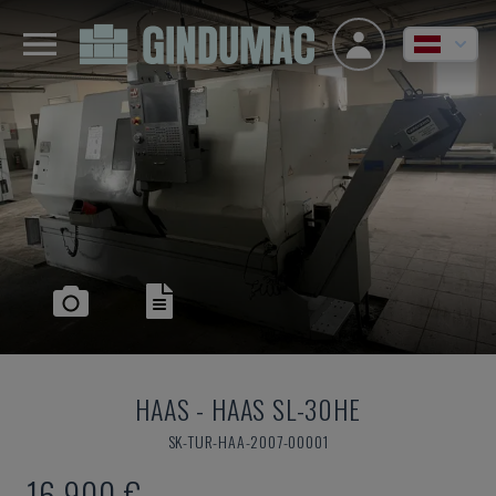
HAAS
-
HAAS SL-30HE
SK-TUR-HAA-2007-00001
16.900 €