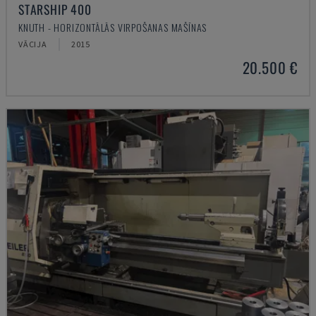
STARSHIP 400
KNUTH - HORIZONTĀLĀS VIRPOŠANAS MAŠĪNAS
VĀCIJA
2015
20.500 €