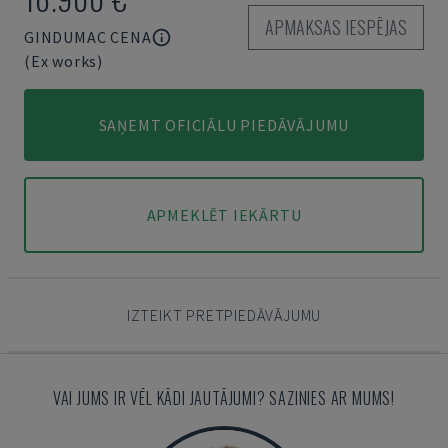
APMAKSAS IESPĒJAS
GINDUMAC CENA
(Ex works)
SAŅEMT OFICIĀLU PIEDĀVĀJUMU
APMEKLĒT IEKĀRTU
IZTEIKT PRETPIEDĀVĀJUMU
VAI JUMS IR VĒL KĀDI JAUTĀJUMI? SAZINIES AR MUMS!