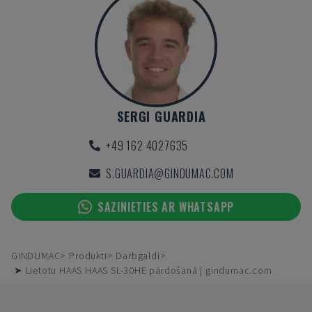
SERGI GUARDIA
+49 162 4027635
S.GUARDIA@GINDUMAC.COM
SAZINIETIES AR WHATSAPP
GINDUMAC
Produkti
Darbgaldi
➤ Lietotu HAAS HAAS SL-30HE pārdošanā | gindumac.com