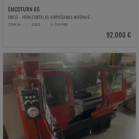
EMCOTURN 65
EMCO - HORIZONTĀLĀS VIRPOŠANAS MAŠĪNAS
ČEHIJA
2019
3.716 HRS
92.000 €