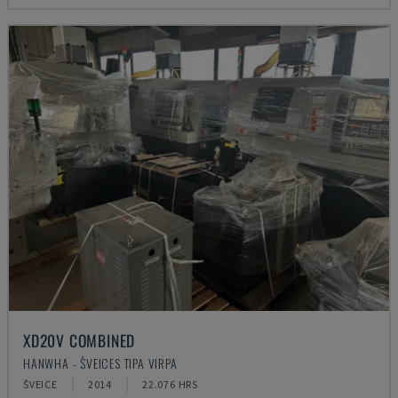
XD20V COMBINED
HANWHA - ŠVEICES TIPA VIRPA
ŠVEICE
2014
22.076 HRS