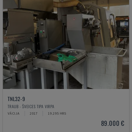
TNL32-9
TRAUB - ŠVEICES TIPA VIRPA
VĀCIJA
2017
19.295 HRS
89.000 €