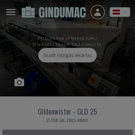
PALDIES PAR APMEKLĒJUMU
ŠĪ IEKĀRTA NESEN TIKA PĀRDOTA.
Skatīt līdzīgās iekārtas
Gildemeister
-
GLD 25
LT-TUR-GIL-2003-00001