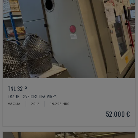
TNL 32 P
TRAUB - ŠVEICES TIPA VIRPA
VĀCIJA
2012
19.295 HRS
52.000 €