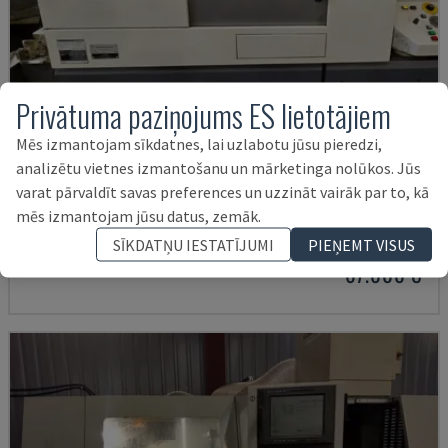
Privātuma paziņojums ES lietotājiem
Mēs izmantojam sīkdatnes, lai uzlabotu jūsu pieredzi,
analizētu vietnes izmantošanu un mārketinga nolūkos. Jūs
A20
varat pārvaldīt savas preferences un uzzināt vairāk par to, kā
mēs izmantojam jūsu datus, zemāk.
CITIZEN - ŠVEICES TIPA VIRPA
ITĀLIJA
2018
SĪKDATŅU IESTATĪJUMI
PIEŅEMT VISUS
67.000 €