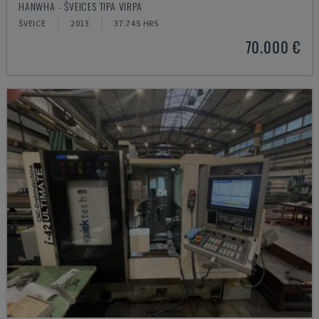
HANWHA - ŠVEICES TIPA VIRPA
ŠVEICE
2013
37.745 HRS
70.000 €