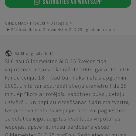
SAZINIETIES AR WHATSAPP
GINDUMAC
Produkti
Darbgaldi
➤ Pārdodu lietotu Gildemeister GLD 25 | gindumac.com
Rādīt oriģinālvalodā
Šī 6 asu Gildemeister GLD 25 Šveices tipa
virpošanas mašīna tika ražota 2003. gadā. Tai ir GE
Fanuc sērijas 18i-T vadība, maksimālais apgr./min
8000, un tā var apstrādāt stieņu diametru līdz 25
mm. Aprīkots ar rotējošu vadotnes buksi, detaļu
uztvērēju un papildu dzesēšanas šķidruma tvertni,
tas piedāvā stabilas iespējas precīzai pagriešanai.
Ja vēlaties iegūt augstas kvalitātes virpošanas
iespējas, apsveriet mūsu pārdošanā esošo
Gildemeister GLD 25 mašīnu. Sazinieties ar mums,