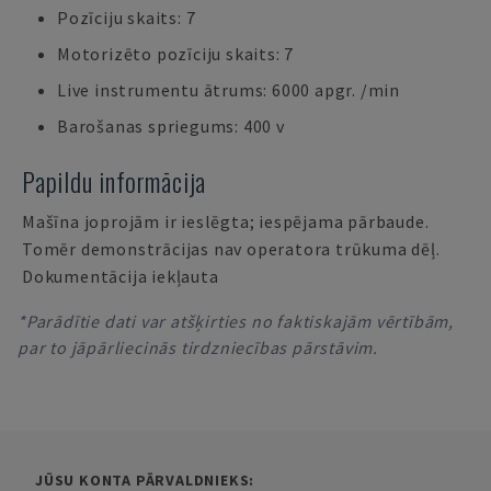
Pozīciju skaits: 7
Motorizēto pozīciju skaits: 7
Live instrumentu ātrums: 6000 apgr. /min
Barošanas spriegums: 400 v
Papildu informācija
Mašīna joprojām ir ieslēgta; iespējama pārbaude.
Tomēr demonstrācijas nav operatora trūkuma dēļ.
Dokumentācija iekļauta
*Parādītie dati var atšķirties no faktiskajām vērtībām,
par to jāpārliecinās tirdzniecības pārstāvim.
JŪSU KONTA PĀRVALDNIEKS: