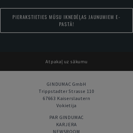
PIERAKSTIETIES MŪSU IKNEDĒĻAS JAUNUMIEM E-
PASTĀ!
Atpakaļ uz sākumu
GINDUMAC GmbH
Trippstadter Strasse 110
67663 Kaiserslautern
Vokietija
PAR GINDUMAC
KARJERA
NEWSROOM