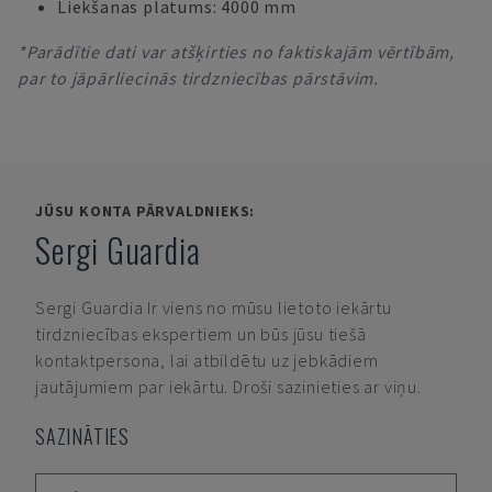
Liekšanas platums: 4000 mm
*Parādītie dati var atšķirties no faktiskajām vērtībām,
par to jāpārliecinās tirdzniecības pārstāvim.
JŪSU KONTA PĀRVALDNIEKS:
Sergi Guardia
Sergi Guardia
Ir viens no mūsu lietoto iekārtu
tirdzniecības ekspertiem un būs jūsu tiešā
kontaktpersona, lai atbildētu uz jebkādiem
jautājumiem par iekārtu. Droši sazinieties ar viņu.
SAZINĀTIES