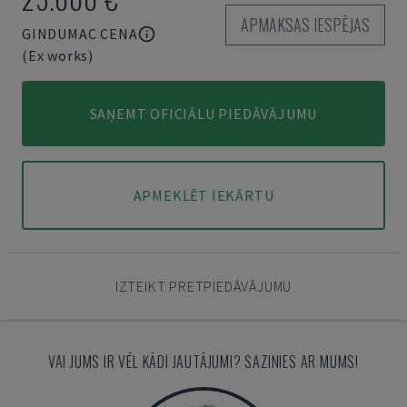
APMAKSAS IESPĒJAS
GINDUMAC CENA
(Ex works)
SAŅEMT OFICIĀLU PIEDĀVĀJUMU
APMEKLĒT IEKĀRTU
IZTEIKT PRETPIEDĀVĀJUMU
VAI JUMS IR VĒL KĀDI JAUTĀJUMI? SAZINIES AR MUMS!