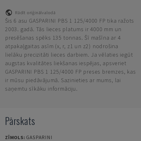
Rādīt oriģinālvalodā
Šis 6 asu GASPARINI PBS 1 125/4000 FP tika ražots
2003. gadā. Tās lieces platums ir 4000 mm un
presēšanas spēks 135 tonnas. Šī mašīna ar 4
atpakaļgaitas asīm (x, r, z1 un z2) nodrošina
lielāku precizitāti lieces darbiem. Ja vēlaties iegūt
augstas kvalitātes liekšanas iespējas, apsveriet
GASPARINI PBS 1 125/4000 FP preses bremzes, kas
ir mūsu piedāvājumā. Sazinieties ar mums, lai
saņemtu sīkāku informāciju.
Pārskats
ZĪMOLS
:
GASPARINI