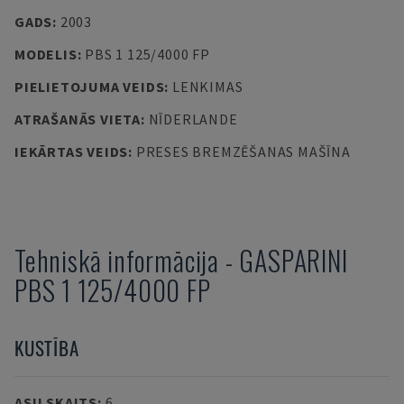
GADS
:
2003
MODELIS
:
PBS 1 125/4000 FP
PIELIETOJUMA VEIDS
:
LENKIMAS
ATRAŠANĀS VIETA
:
NĪDERLANDE
IEKĀRTAS VEIDS
:
PRESES BREMZĒŠANAS MAŠĪNA
Tehniskā informācija
-
GASPARINI
PBS 1 125/4000 FP
KUSTĪBA
ASU SKAITS
:
6