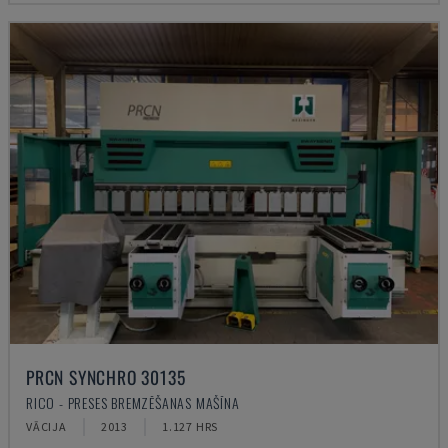
PRCN SYNCHRO 30135
RICO - PRESES BREMZĒŠANAS MAŠĪNA
VĀCIJA
2013
1.127 HRS