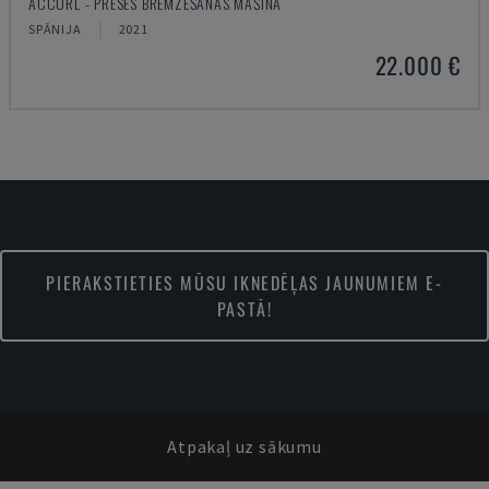
ACCURL - PRESES BREMZĒŠANAS MAŠĪNA
SPĀNIJA
2021
22.000 €
PIERAKSTIETIES MŪSU IKNEDĒĻAS JAUNUMIEM E-
PASTĀ!
Atpakaļ uz sākumu