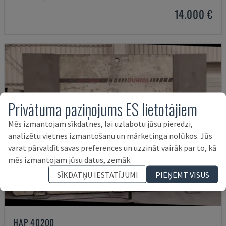
14.000 €
Privātuma paziņojums ES lietotājiem
Mēs izmantojam sīkdatnes, lai uzlabotu jūsu pieredzi,
analizētu vietnes izmantošanu un mārketinga nolūkos. Jūs
varat pārvaldīt savas preferences un uzzināt vairāk par to, kā
mēs izmantojam jūsu datus, zemāk.
SĪKDATŅU IESTATĪJUMI
PIEŅEMT VISUS
HAP 40200