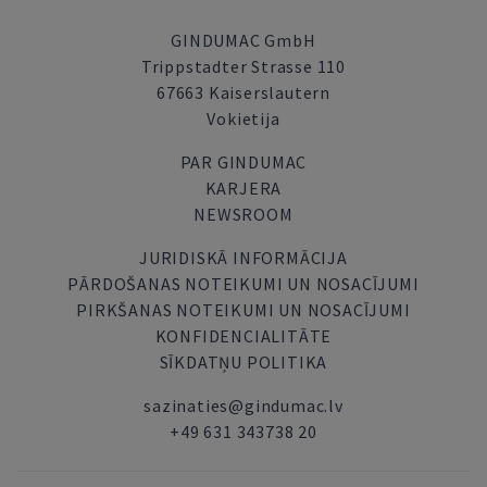
GINDUMAC GmbH
Trippstadter Strasse 110
67663 Kaiserslautern
Vokietija
PAR GINDUMAC
KARJERA
NEWSROOM
JURIDISKĀ INFORMĀCIJA
PĀRDOŠANAS NOTEIKUMI UN NOSACĪJUMI
PIRKŠANAS NOTEIKUMI UN NOSACĪJUMI
KONFIDENCIALITĀTE
SĪKDATŅU POLITIKA
sazinaties@gindumac.lv
+49 631 343738 20