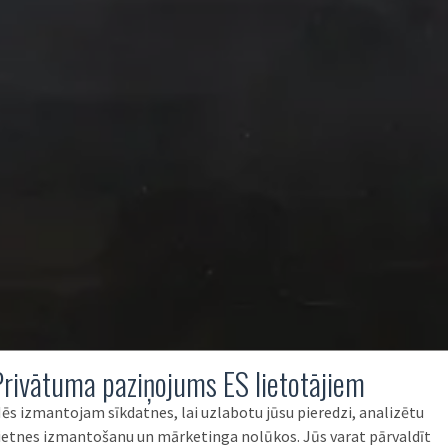
Privātuma paziņojums ES lietotājiem
ēs izmantojam sīkdatnes, lai uzlabotu jūsu pieredzi, analizētu
ietnes izmantošanu un mārketinga nolūkos. Jūs varat pārvaldīt