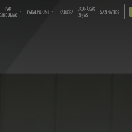
PAR
JAUNĀKĀS
PAKALPOJUMI
KARJERA
SAZINĀTIES
GINDUMAC
ZIŅAS