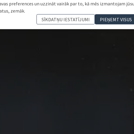
avas preferences un uzzināt vairāk par to, kā mēs izmantojam jūs
atus, zemāk.
SĪKDATŅU IESTATĪJUMI
PIEŅEMT VISUS