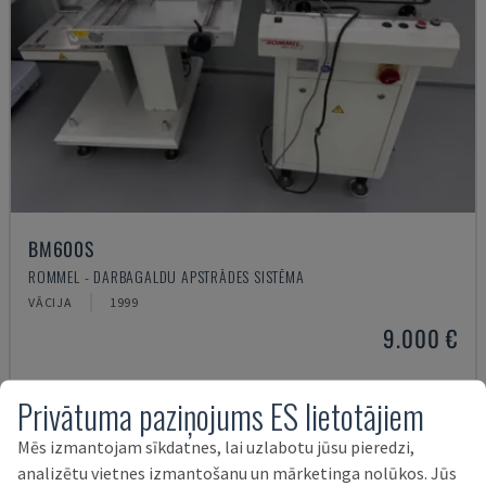
BM600S
ROMMEL - DARBAGALDU APSTRĀDES SISTĒMA
VĀCIJA
1999
9.000 €
Privātuma paziņojums ES lietotājiem
Mēs izmantojam sīkdatnes, lai uzlabotu jūsu pieredzi,
analizētu vietnes izmantošanu un mārketinga nolūkos. Jūs