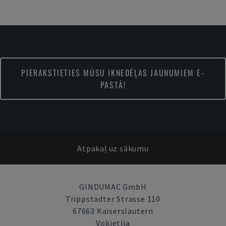
PIERAKSTIETIES MŪSU IKNEDĒĻAS JAUNUMIEM E-
PASTĀ!
Atpakaļ uz sākumu
GINDUMAC GmbH
Trippstadter Strasse 110
67663 Kaiserslautern
Vokietija