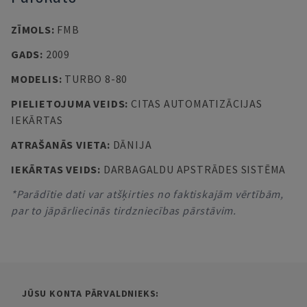
ZĪMOLS
:
FMB
GADS
:
2009
MODELIS
:
TURBO 8-80
PIELIETOJUMA VEIDS
:
CITAS AUTOMATIZĀCIJAS
IEKĀRTAS
ATRAŠANĀS VIETA
:
DĀNIJA
IEKĀRTAS VEIDS
:
DARBAGALDU APSTRĀDES SISTĒMA
*Parādītie dati var atšķirties no faktiskajām vērtībām,
par to jāpārliecinās tirdzniecības pārstāvim.
JŪSU KONTA PĀRVALDNIEKS: