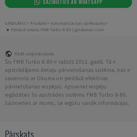
SAZINIETIES AR WHATSAPP
GINDUMAC
Produkti
Automatizācijas aprīkojums
➤ Pārdod lietotu FMB Turbo 8-80 | gindumac.com
Rādīt oriģinālvalodā
Šis FMB Turbo 8-80 ir ražots 2012. gadā. Tā ir
apstrādājamo detaļu pārvietošanas sistēma, kas ir
savienota ar Okuma un piedāvā efektīvas
pārvietošanas iespējas. Apsveriet iespēju
iegādāties šo apstrādes sistēmu FMB Turbo 8-80.
Sazinieties ar mums, lai iegūtu vairāk informācijas.
Pārskats