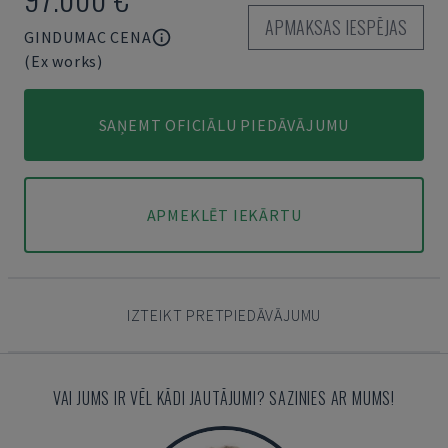
APMAKSAS IESPĒJAS
GINDUMAC CENA
(Ex works)
SAŅEMT OFICIĀLU PIEDĀVĀJUMU
APMEKLĒT IEKĀRTU
IZTEIKT PRETPIEDĀVĀJUMU
VAI JUMS IR VĒL KĀDI JAUTĀJUMI? SAZINIES AR MUMS!