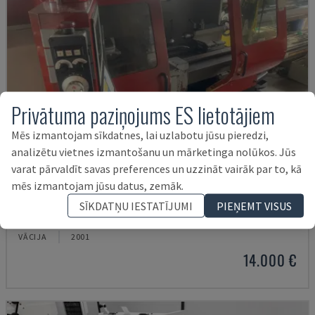
Privātuma paziņojums ES lietotājiem
Mēs izmantojam sīkdatnes, lai uzlabotu jūsu pieredzi,
analizētu vietnes izmantošanu un mārketinga nolūkos. Jūs
varat pārvaldīt savas preferences un uzzināt vairāk par to, kā
mēs izmantojam jūsu datus, zemāk.
EMCOMAT 200X1000
SĪKDATŅU IESTATĪJUMI
PIEŅEMT VISUS
EMCO - HORIZONTĀLĀS VIRPOŠANAS MAŠĪNAS
VĀCIJA
2001
14.000 €