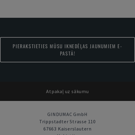
PIERAKSTIETIES MŪSU IKNEDĒĻAS JAUNUMIEM E-
PASTĀ!
Atpakaļ uz sākumu
GINDUMAC GmbH
Trippstadter Strasse 110
67663 Kaiserslautern