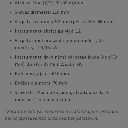
Ātrā kustība (X/Z): 30/30 m/min
Skavas diametrs: 210 mm
Vārpstas caurums: 52 mm (pēc izvēles 66 mm)
Instrumentu skaits galviņā: 12
Vārpstas motora jauda (nepārtraukti / 30
minūtes): 7,5/15 kW
Instrumentu darbināmā vārpstas jauda (kon/30
min): 15 kW / 30 min: 2,2/3,7 kW
Kaltiņas gājiens: 610 mm
Dakšas diametrs: 70 mm
Stāvoklis: Mašīna kā jauna; strādājusi tikai 6
mēnešus 1 maiņas režīmā.
*Parādītie dati var atšķirties no faktiskajām vērtībām,
par to jāpārliecinās tirdzniecības pārstāvim.