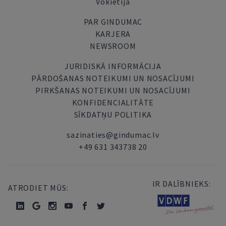
Vokietija
PAR GINDUMAC
KARJERA
NEWSROOM
JURIDISKĀ INFORMĀCIJA
PĀRDOŠANAS NOTEIKUMI UN NOSACĪJUMI
PIRKŠANAS NOTEIKUMI UN NOSACĪJUMI
KONFIDENCIALITĀTE
SĪKDATŅU POLITIKA
sazinaties@gindumac.lv
+49 631 343738 20
IR DALĪBNIEKS:
ATRODIET MŪS: