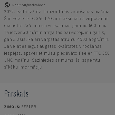
Rādīt oriģinālvalodā
2022. gadā ražota horizontālās virpošanas mašīna.
Šim Feeler FTC 350 LMC ir maksimālais virpošanas
diametrs 235 mm un virpošanas garums 600 mm.
Tā ietver 30 m/min ātrgaitas pārvietojumu gan X,
gan Z asīs, kā arī vārpstas ātrumu 4500 apgr./min.
Ja vēlaties iegūt augstas kvalitātes virpošanas
iespējas, apsveriet mūsu piedāvāto Feeler FTC 350
LMC mašīnu. Sazinieties ar mums, lai saņemtu
sīkāku informāciju.
Pārskats
ZĪMOLS
:
FEELER