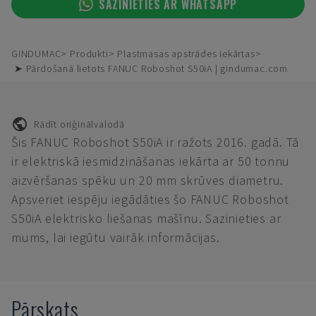
SAZINIETIES AR WHATSAPP
GINDUMAC
Produkti
Plastmasas apstrādes iekārtas
➤ Pārdošanā lietots FANUC Roboshot S50iA | gindumac.com
Rādīt oriģinālvalodā
Šis FANUC Roboshot S50iA ir ražots 2016. gadā. Tā
ir elektriskā iesmidzināšanas iekārta ar 50 tonnu
aizvēršanas spēku un 20 mm skrūves diametru.
Apsveriet iespēju iegādāties šo FANUC Roboshot
S50iA elektrisko liešanas mašīnu. Sazinieties ar
mums, lai iegūtu vairāk informācijas.
Pārskats