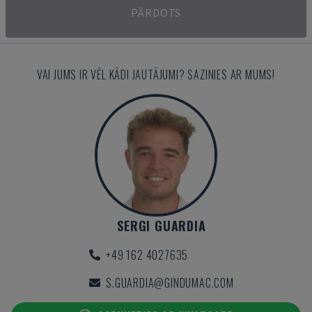
PĀRDOTS
VAI JUMS IR VĒL KĀDI JAUTĀJUMI? SAZINIES AR MUMS!
SERGI GUARDIA
+49 162 4027635
S.GUARDIA@GINDUMAC.COM