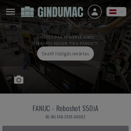
PALDIES PAR APMEKLĒJUMU
ŠĪ IEKĀRTA NESEN TIKA PĀRDOTA.
Skatīt līdzīgās iekārtas
FANUC
-
Roboshot S50iA
DE-INJ-FAN-2016-00002