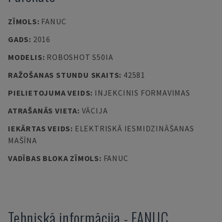
ZĪMOLS
:
FANUC
GADS
:
2016
MODELIS
:
ROBOSHOT S50IA
RAŽOŠANAS STUNDU SKAITS
:
42581
PIELIETOJUMA VEIDS
:
INJEKCINIS FORMAVIMAS
ATRAŠANĀS VIETA
:
VĀCIJA
IEKĀRTAS VEIDS
:
ELEKTRISKĀ IESMIDZINĀŠANAS
MAŠĪNA
VADĪBAS BLOKA ZĪMOLS
:
FANUC
Tehniskā informācija
-
FANUC