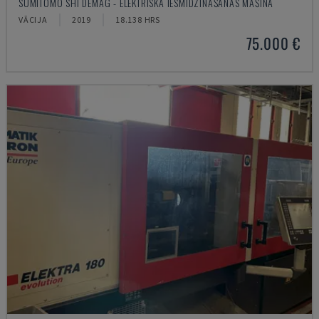
SUMITOMO SHI DEMAG - ELEKTRISKĀ IESMIDZINĀŠANAS MAŠĪNA
VĀCIJA
2019
18.138 HRS
75.000 €