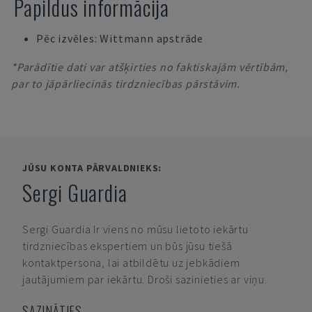
Papildus informācija
Pēc izvēles: Wittmann apstrāde
*Parādītie dati var atšķirties no faktiskajām vērtībām,
par to jāpārliecinās tirdzniecības pārstāvim.
JŪSU KONTA PĀRVALDNIEKS:
Sergi Guardia
Sergi Guardia
Ir viens no mūsu lietoto iekārtu
tirdzniecības ekspertiem un būs jūsu tiešā
kontaktpersona, lai atbildētu uz jebkādiem
jautājumiem par iekārtu. Droši sazinieties ar viņu.
SAZINĀTIES