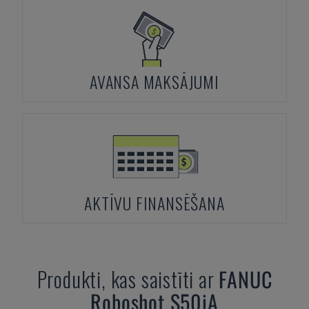
AVANSA MAKSĀJUMI
AKTĪVU FINANSĒŠANA
Produkti, kas saistīti ar
FANUC
Roboshot S50iA