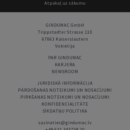
Atpakaļ uz sākumu
GINDUMAC GmbH
Trippstadter Strasse 110
67663 Kaiserslautern
Vokietija
PAR GINDUMAC
KARJERA
NEWSROOM
JURIDISKĀ INFORMĀCIJA
PĀRDOŠANAS NOTEIKUMI UN NOSACĪJUMI
PIRKŠANAS NOTEIKUMI UN NOSACĪJUMI
KONFIDENCIALITĀTE
SĪKDATŅU POLITIKA
sazinaties@gindumac.lv
+49 631 343738 20