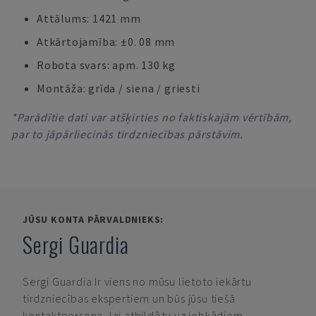
Attālums: 1421 mm
Atkārtojamība: ±0. 08 mm
Robota svars: apm. 130 kg
Montāža: grīda / siena / griesti
*Parādītie dati var atšķirties no faktiskajām vērtībām,
par to jāpārliecinās tirdzniecības pārstāvim.
JŪSU KONTA PĀRVALDNIEKS:
Sergi Guardia
Sergi Guardia
Ir viens no mūsu lietoto iekārtu
tirdzniecības ekspertiem un būs jūsu tiešā
kontaktpersona, lai atbildētu uz jebkādiem