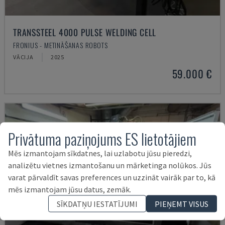
TRANSSTEEL 4000 PULSE WELDING CELL
FRONIUS - METINĀŠANAS ROBOTS
VĀCIJA
2025
59.000 €
Privātuma paziņojums ES lietotājiem
Mēs izmantojam sīkdatnes, lai uzlabotu jūsu pieredzi,
analizētu vietnes izmantošanu un mārketinga nolūkos. Jūs
varat pārvaldīt savas preferences un uzzināt vairāk par to, kā
mēs izmantojam jūsu datus, zemāk.
SĪKDATŅU IESTATĪJUMI
PIEŅEMT VISUS