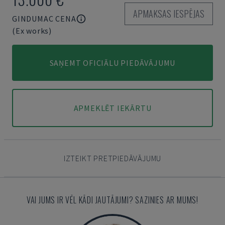
APMAKSAS IESPĒJAS
GINDUMAC CENA
(Ex works)
SAŅEMT OFICIĀLU PIEDĀVĀJUMU
APMEKLĒT IEKĀRTU
IZTEIKT PRETPIEDĀVĀJUMU
VAI JUMS IR VĒL KĀDI JAUTĀJUMI? SAZINIES AR MUMS!