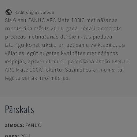
Rādīt oriģinālvalodā
Šis 6 asu FANUC ARC Mate 100iC metināšanas
robots tika ražots 2011. gadā. Ideāli piemērots
precīzas metināšanas darbiem, tas piedāvā
izturīgu konstrukciju un uzticamu veiktspēju. Ja
vēlaties iegūt augstas kvalitātes metināšanas
iespējas, apsveriet mūsu pārdošanā esošo FANUC
ARC Mate 100iC iekārtu. Sazinieties ar mums, lai
iegūtu vairāk informācijas.
Pārskats
ZĪMOLS
:
FANUC
GADS
:
2011