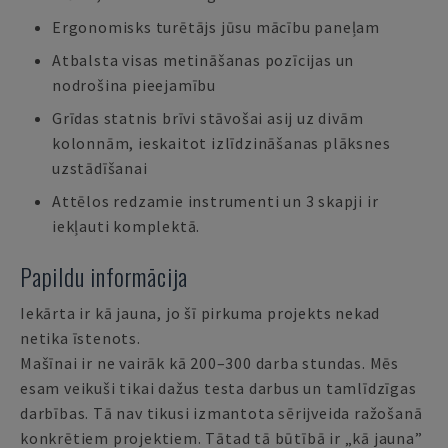
Ergonomisks turētājs jūsu mācību paneļam
Atbalsta visas metināšanas pozīcijas un
nodrošina pieejamību
Grīdas statnis brīvi stāvošai asij uz divām
kolonnām, ieskaitot izlīdzināšanas plāksnes
uzstādīšanai
Attēlos redzamie instrumenti un 3 skapji ir
iekļauti komplektā.
Papildu informācija
Iekārta ir kā jauna, jo šī pirkuma projekts nekad
netika īstenots.
Mašīnai ir ne vairāk kā 200–300 darba stundas. Mēs
esam veikuši tikai dažus testa darbus un tamlīdzīgas
darbības. Tā nav tikusi izmantota sērijveida ražošanā
konkrētiem projektiem. Tātad tā būtībā ir „kā jauna”