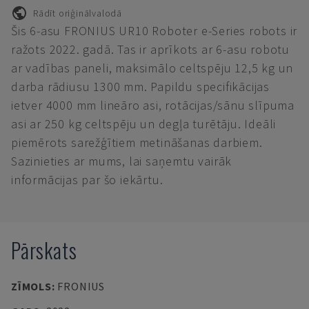
Rādīt oriģinālvalodā
Šis 6-asu FRONIUS UR10 Roboter e-Series robots ir
ražots 2022. gadā. Tas ir aprīkots ar 6-asu robotu
ar vadības paneli, maksimālo celtspēju 12,5 kg un
darba rādiusu 1300 mm. Papildu specifikācijas
ietver 4000 mm lineāro asi, rotācijas/sānu slīpuma
asi ar 250 kg celtspēju un degļa turētāju. Ideāli
piemērots sarežģītiem metināšanas darbiem.
Sazinieties ar mums, lai saņemtu vairāk
informācijas par šo iekārtu.
Pārskats
ZĪMOLS
:
FRONIUS