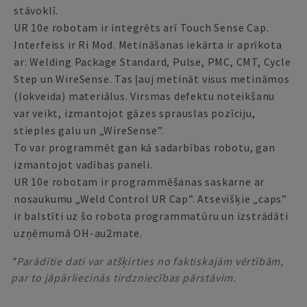
stāvoklī.
UR 10e robotam ir integrēts arī Touch Sense Cap.
Interfeiss ir Ri Mod. Metināšanas iekārta ir aprīkota
ar: Welding Package Standard, Pulse, PMC, CMT, Cycle
Step un WireSense. Tas ļauj metināt visus metināmos
(lokveida) materiālus. Virsmas defektu noteikšanu
var veikt, izmantojot gāzes sprauslas pozīciju,
stieples galu un „WireSense”.
To var programmēt gan kā sadarbības robotu, gan
izmantojot vadības paneli.
UR 10e robotam ir programmēšanas saskarne ar
nosaukumu „Weld Control UR Cap”. Atsevišķie „caps”
ir balstīti uz šo robota programmatūru un izstrādāti
uzņēmumā OH-au2mate.
*Parādītie dati var atšķirties no faktiskajām vērtībām,
par to jāpārliecinās tirdzniecības pārstāvim.