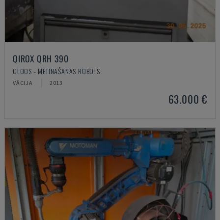
QIROX QRH 390
CLOOS - METINĀŠANAS ROBOTS
VĀCIJA
2013
63.000 €