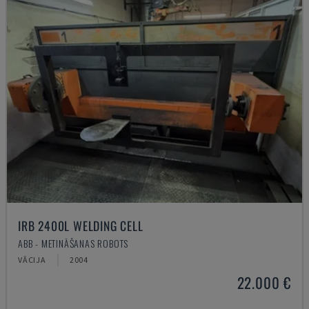
IRB 2400L WELDING CELL
ABB - METINĀŠANAS ROBOTS
VĀCIJA
2004
22.000 €