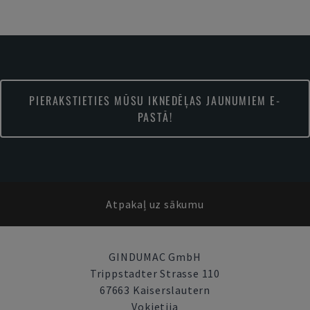
PIERAKSTIETIES MŪSU IKNEDĒĻAS JAUNUMIEM E-
PASTĀ!
Atpakaļ uz sākumu
GINDUMAC GmbH
Trippstadter Strasse 110
67663 Kaiserslautern
Vokietija