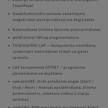
TeachPanel
Daudzfunkcionāls uzmavas savienojums
magnētiskai piestiprināšanai pie degļa kakla
Balansēšanas sistēma šļūtenes piestiprināšanai
weldControl URCap programmatūra
TOUCHSENSE CAP — komponentu meklēšana,
izmantojot metināšanas stiepli vai gāzes
sprauslu
CAP komponente OFFSET – programmu
pārvietošanai un kopēšanai
operateONE: ātrās palaišanas pogas (Start /
Stop / Reset / Avārijas apstādināšana, ātruma
potenciometrs, selektora slēdzis 2 staciju
darbībai)
slideONE: 4000 mm lineārā ass Universal Robot