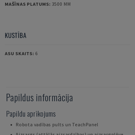
MAŠĪNAS PLATUMS
:
3500 MM
KUSTĪBA
ASU SKAITS
:
6
Papildus informācija
Papildu aprīkojums
Robota vadības pults un TeachPanel
Aizsargs (attālās aizsardzības) un aizsargplēve