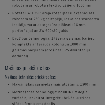
robotam ar robota efektīvo gājienu 1600 mm
RotateTWO 250: ārējā rotācijas/sliekšanas ass
robotam ar 250 kg celtspēju, ieskaitot standarta
izpildījumu ar astoņstūra plāksni (16 mm
perforācija) un SW 600x50 galdu
Drošības tehnoloģija: 1 lāzera gaismas barjeru
komplekts ar tērauda kolonu un 1000 mm
gaismas barjerām (drošības SPS divu staciju
darbībai)
Mašīnas priekšrocības
Mašīnas tehniskās priekšrocības
Maksimālais sasniedzamais attālums: 1300 mm
Metināšanas tehnoloģija: holdONE = degļa
turētājs, ieskaitot integrētu brīvās kustības
slēdzi, fronis cmt deglis