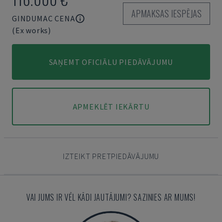
APMAKSAS IESPĒJAS
GINDUMAC CENA
(Ex works)
SAŅEMT OFICIĀLU PIEDĀVĀJUMU
APMEKLĒT IEKĀRTU
IZTEIKT PRETPIEDĀVĀJUMU
VAI JUMS IR VĒL KĀDI JAUTĀJUMI? SAZINIES AR MUMS!