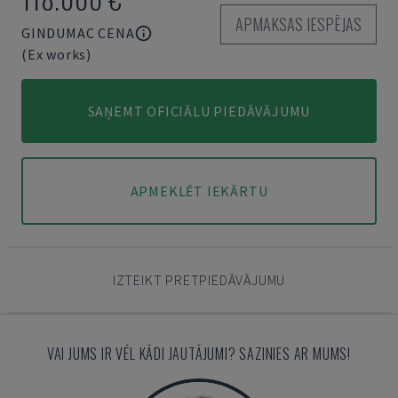
APMAKSAS IESPĒJAS
GINDUMAC CENA
(Ex works)
SAŅEMT OFICIĀLU PIEDĀVĀJUMU
APMEKLĒT IEKĀRTU
IZTEIKT PRETPIEDĀVĀJUMU
VAI JUMS IR VĒL KĀDI JAUTĀJUMI? SAZINIES AR MUMS!