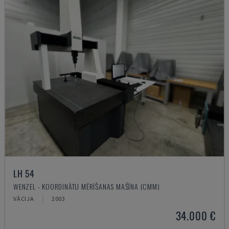
LH 54
WENZEL - KOORDINĀTU MĒRĪŠANAS MAŠĪNA (CMM)
VĀCIJA
2003
34.000 €