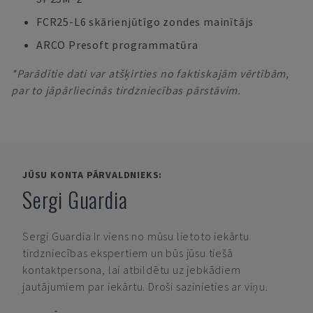
FCR25-L6 skārienjūtīgo zondes mainītājs
ARCO Presoft programmatūra
*Parādītie dati var atšķirties no faktiskajām vērtībām,
par to jāpārliecinās tirdzniecības pārstāvim.
JŪSU KONTA PĀRVALDNIEKS:
Sergi Guardia
Sergi Guardia
Ir viens no mūsu lietoto iekārtu
tirdzniecības ekspertiem un būs jūsu tiešā
kontaktpersona, lai atbildētu uz jebkādiem
jautājumiem par iekārtu. Droši sazinieties ar viņu.