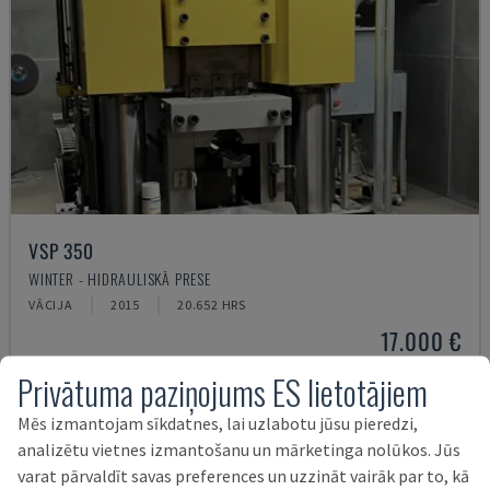
VSP 350
WINTER - HIDRAULISKĀ PRESE
VĀCIJA
2015
20.652 HRS
17.000 €
Privātuma paziņojums ES lietotājiem
Mēs izmantojam sīkdatnes, lai uzlabotu jūsu pieredzi,
analizētu vietnes izmantošanu un mārketinga nolūkos. Jūs
varat pārvaldīt savas preferences un uzzināt vairāk par to, kā