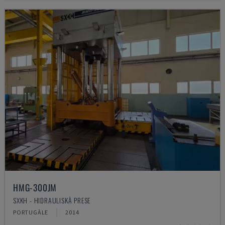
HMG-300JM
SXKH - HIDRAULISKĀ PRESE
PORTUGĀLE
2014