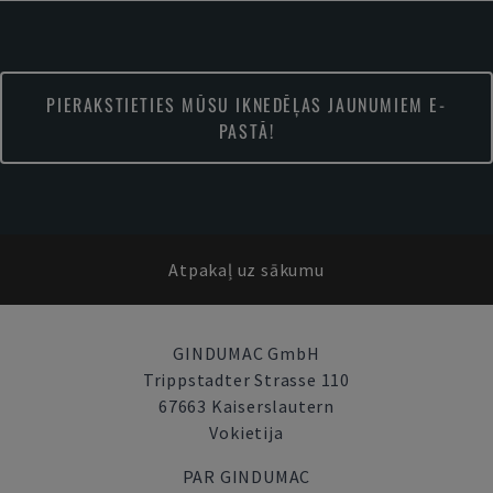
PIERAKSTIETIES MŪSU IKNEDĒĻAS JAUNUMIEM E-
PASTĀ!
Atpakaļ uz sākumu
GINDUMAC GmbH
Trippstadter Strasse 110
67663 Kaiserslautern
Vokietija
PAR GINDUMAC