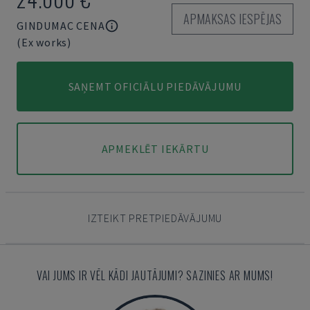
APMAKSAS IESPĒJAS
GINDUMAC CENA
(Ex works)
SAŅEMT OFICIĀLU PIEDĀVĀJUMU
APMEKLĒT IEKĀRTU
IZTEIKT PRETPIEDĀVĀJUMU
VAI JUMS IR VĒL KĀDI JAUTĀJUMI? SAZINIES AR MUMS!