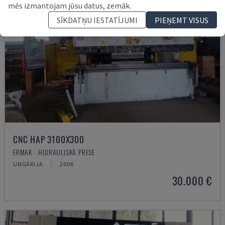
mēs izmantojam jūsu datus, zemāk.
SĪKDATŅU IESTATĪJUMI
PIEŅEMT VISUS
CNC HAP 3100X300
ERMAK - HIDRAULISKĀ PRESE
UNGĀRIJA
2006
30.000 €