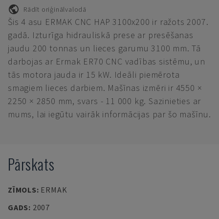
Rādīt oriģinālvalodā
Šis 4 asu ERMAK CNC HAP 3100x200 ir ražots 2007.
gadā. Izturīga hidrauliskā prese ar presēšanas
jaudu 200 tonnas un lieces garumu 3100 mm. Tā
darbojas ar Ermak ER70 CNC vadības sistēmu, un
tās motora jauda ir 15 kW. Ideāli piemērota
smagiem lieces darbiem. Mašīnas izmēri ir 4550 ×
2250 × 2850 mm, svars - 11 000 kg. Sazinieties ar
mums, lai iegūtu vairāk informācijas par šo mašīnu.
Pārskats
ZĪMOLS
:
ERMAK
GADS
:
2007