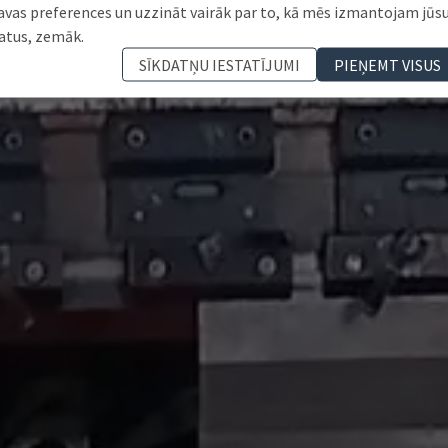
avas preferences un uzzināt vairāk par to, kā mēs izmantojam jūs
atus, zemāk.
SĪKDATŅU IESTATĪJUMI
PIEŅEMT VISUS