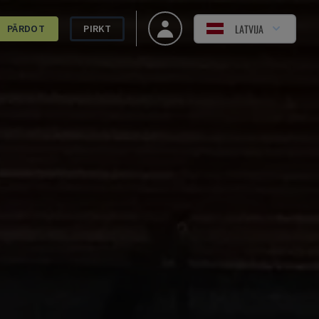
LATVIJA
PĀRDOT
PIRKT