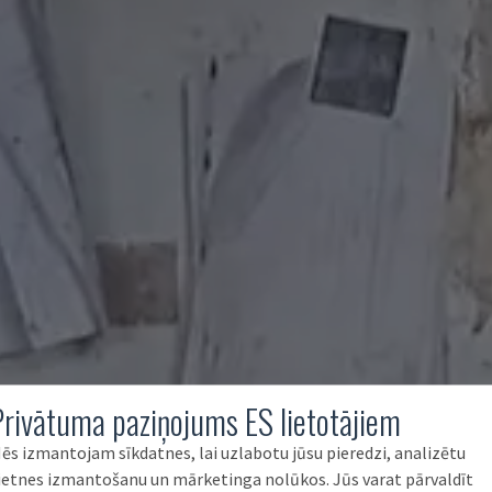
Privātuma paziņojums ES lietotājiem
ēs izmantojam sīkdatnes, lai uzlabotu jūsu pieredzi, analizētu
ietnes izmantošanu un mārketinga nolūkos. Jūs varat pārvaldīt