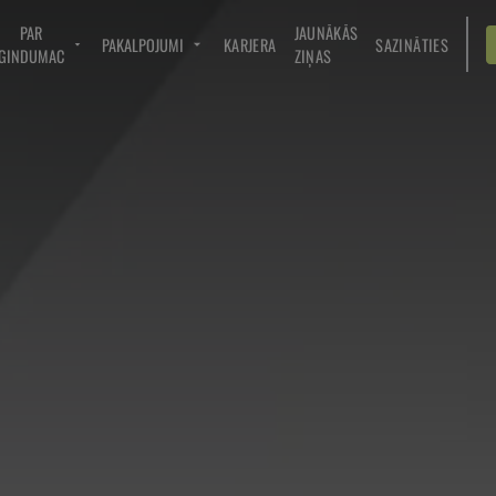
PAR
JAUNĀKĀS
PAKALPOJUMI
KARJERA
SAZINĀTIES
GINDUMAC
ZIŅAS