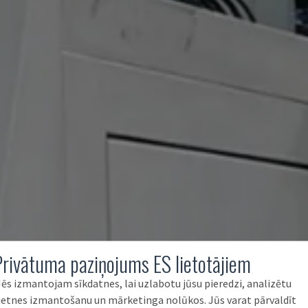
Privātuma paziņojums ES lietotājiem
ēs izmantojam sīkdatnes, lai uzlabotu jūsu pieredzi, analizētu
ietnes izmantošanu un mārketinga nolūkos. Jūs varat pārvaldīt