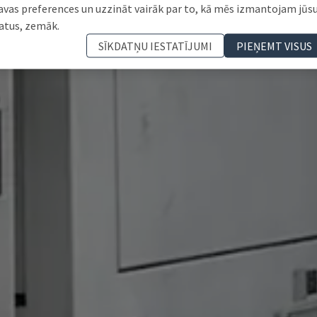
avas preferences un uzzināt vairāk par to, kā mēs izmantojam jūs
atus, zemāk.
SĪKDATŅU IESTATĪJUMI
PIEŅEMT VISUS