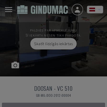
PALDIES PAR APMEKLĒJUMU
ŠĪ IEKĀRTA NESEN TIKA PĀRDOTA.
Skatīt līdzīgās iekārtas
DOOSAN
-
VC 510
GB-MIL-DOO-2012-00004