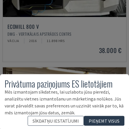
ECOMILL 800 V
DMG - VERTIKĀLAIS APSTRĀDES CENTRS
VĀCIJA
2016
11.898 HRS
38.000 €
Privātuma paziņojums ES lietotājiem
Mēs izmantojam sīkdatnes, lai uzlabotu jūsu pieredzi,
analizētu vietnes izmantošanu un mārketinga nolūkos. Jūs
varat pārvaldīt savas preferences un uzzināt vairāk par to, kā
mēs izmantojam jūsu datus, zemāk.
SĪKDATŅU IESTATĪJUMI
PIEŅEMT VISUS