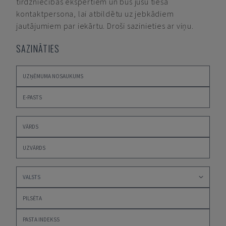
tirdzniecības ekspertiem un būs jūsu tiešā
kontaktpersona, lai atbildētu uz jebkādiem
jautājumiem par iekārtu. Droši sazinieties ar viņu.
SAZINĀTIES