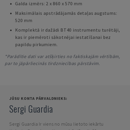
Galda izmērs: 2 x 860 x 570 mm
Maksimālais apstrādājamās detaļas augstums:
520 mm
Komplektā ir dažādi BT40 instrumentu turētāji,
kas ir piemēroti sākotnējai iestatīšanai bez
papildu pirkumiem.
*Parādītie dati var atšķirties no faktiskajām vērtībām,
par to jāpārliecinās tirdzniecības pārstāvim.
JŪSU KONTA PĀRVALDNIEKS:
Sergi Guardia
Sergi Guardia
Ir viens no mūsu lietoto iekārtu