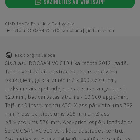
SAZINIETIES AR WHATSAPP
GINDUMAC
Produkti
Darbgaldi
➤ Lietotu DOOSAN VC 510 pārdošanā | gindumac.com
Rādīt oriģinālvalodā
Šis 3 asu DOOSAN VC 510 tika ražots 2012. gadā.
Tam ir vertikālais apstrādes centrs ar diviem
paliktņiem, galda izmēri ir 2 x 860 x 570 mm,
maksimālais apstrādājamās detaļas augstums ir
520 mm, bet vārpstas ātrums - 10 000 apgr./min.
Tajā ir 40 instrumentu ATC, X ass pārvietojums 762
mm, Y ass pārvietojums 516 mm un Z ass
pārvietojums 570 mm. Apsveriet iespēju iegādāties
šo DOOSAN VC 510 vertikālo apstrādes centru.
Sazinieties ar mums, lai iegūtu vairāk informācijas.