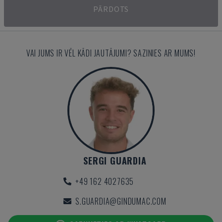
PĀRDOTS
VAI JUMS IR VĒL KĀDI JAUTĀJUMI? SAZINIES AR MUMS!
SERGI GUARDIA
+49 162 4027635
S.GUARDIA@GINDUMAC.COM