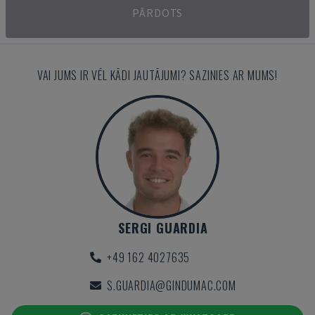
PĀRDOTS
VAI JUMS IR VĒL KĀDI JAUTĀJUMI? SAZINIES AR MUMS!
SERGI GUARDIA
+49 162 4027635
S.GUARDIA@GINDUMAC.COM