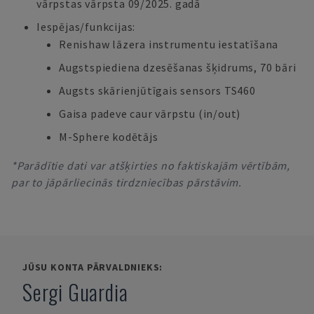
vārpstas vārpsta 09/2025. gadā
Iespējas/funkcijas:
Renishaw lāzera instrumentu iestatīšana
Augstspiediena dzesēšanas šķidrums, 70 bāri
Augsts skārienjūtīgais sensors TS460
Gaisa padeve caur vārpstu (in/out)
M-Sphere kodētājs
*Parādītie dati var atšķirties no faktiskajām vērtībām,
par to jāpārliecinās tirdzniecības pārstāvim.
JŪSU KONTA PĀRVALDNIEKS:
Sergi Guardia