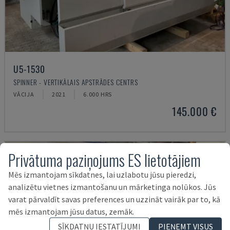
U5-1530
SPINNER - VERTIKĀLAIS APSTRĀDES CENTRS
VĀCIJA
2021
6.000 HRS
145.000 €
Privātuma paziņojums ES lietotājiem
Mēs izmantojam sīkdatnes, lai uzlabotu jūsu pieredzi,
analizētu vietnes izmantošanu un mārketinga nolūkos. Jūs
varat pārvaldīt savas preferences un uzzināt vairāk par to, kā
mēs izmantojam jūsu datus, zemāk.
SĪKDATŅU IESTATĪJUMI
PIEŅEMT VISUS