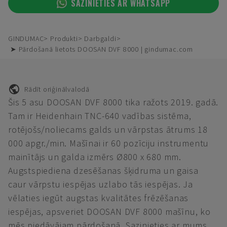
SAZINIETIES AR WHATSAPP
GINDUMAC
Produkti
Darbgaldi
➤ Pārdošanā lietots DOOSAN DVF 8000 | gindumac.com
Rādīt oriģinālvalodā
Šis 5 asu DOOSAN DVF 8000 tika ražots 2019. gadā.
Tam ir Heidenhain TNC-640 vadības sistēma,
rotējošs/noliecams galds un vārpstas ātrums 18
000 apgr./min. Mašīnai ir 60 pozīciju instrumentu
mainītājs un galda izmērs Ø800 x 680 mm.
Augstspiediena dzesēšanas šķidruma un gaisa
caur vārpstu iespējas uzlabo tās iespējas. Ja
vēlaties iegūt augstas kvalitātes frēzēšanas
iespējas, apsveriet DOOSAN DVF 8000 mašīnu, ko
mēs piedāvājam pārdošanā. Sazinieties ar mums,