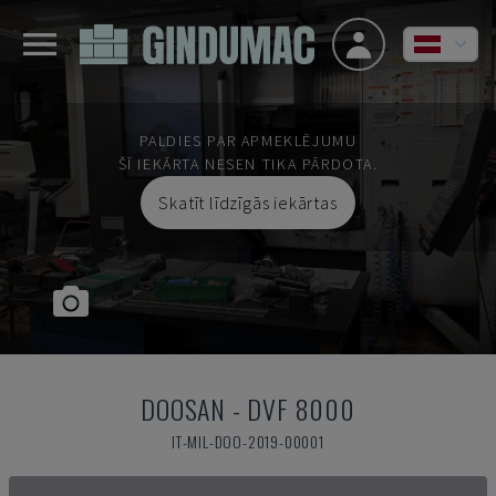
PALDIES PAR APMEKLĒJUMU
ŠĪ IEKĀRTA NESEN TIKA PĀRDOTA.
Skatīt līdzīgās iekārtas
DOOSAN
-
DVF 8000
IT-MIL-DOO-2019-00001