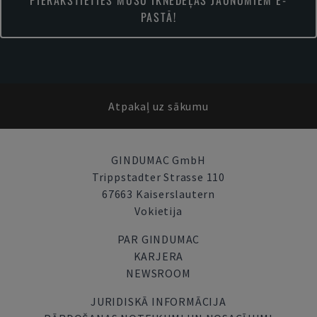
PIERAKSTIETIES MŪSU IKNEDĒĻAS JAUNUMIEM E-
PASTĀ!
Atpakaļ uz sākumu
GINDUMAC GmbH
Trippstadter Strasse 110
67663 Kaiserslautern
Vokietija
PAR GINDUMAC
KARJERA
NEWSROOM
JURIDISKĀ INFORMĀCIJA