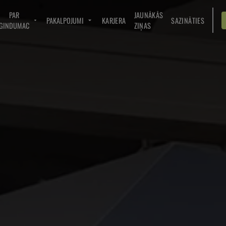
PAR
JAUNĀKĀS
PAKALPOJUMI
KARJERA
SAZINĀTIES
GINDUMAC
ZIŅAS