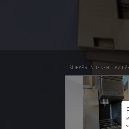
ŠĪ IEKĀRTA NESEN TIKA P
M
v