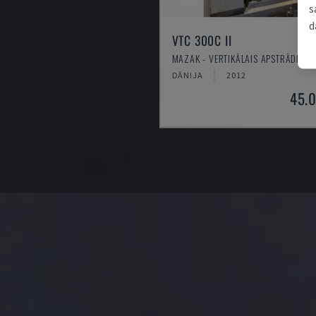
s
d
VTC 300C II
MAZAK - VERTIKĀLAIS APSTRĀDES C
DĀNIJA
2012
45.