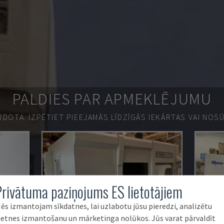
PALDIES PAR APMEKLĒJUMU
ĀRDOTA.
IZPĒTIET PIEEJAMĀS LĪDZĪGĀS IEKĀRTAS VAI NOS
Privātuma paziņojums ES lietotājiem
ēs izmantojam sīkdatnes, lai uzlabotu jūsu pieredzi, analizētu
ietnes izmantošanu un mārketinga nolūkos. Jūs varat pārvaldīt