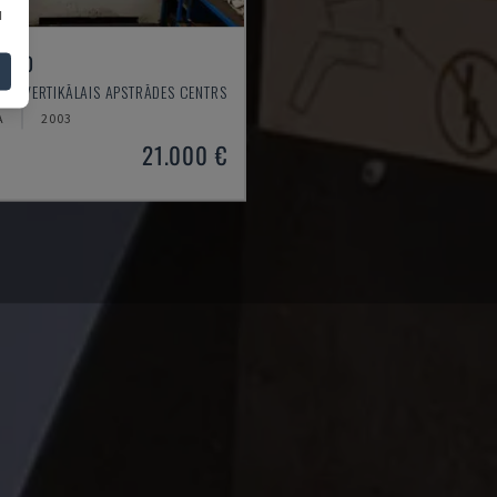
u
 550
 - VERTIKĀLAIS APSTRĀDES CENTRS
A
2003
21.000 €