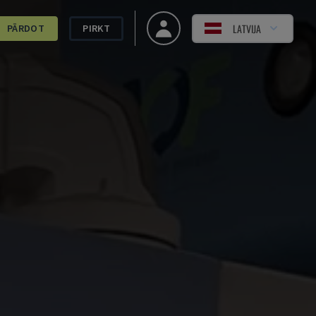
LATVIJA
PĀRDOT
PIRKT