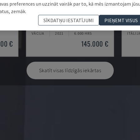
avas preferences un uzzināt vairāk par to, kā mēs izmantojam jūs
atus, zemāk.
U5-1530
MYNX
SĪKDATŅU IESTATĪJUMI
PIEŅEMT VISUS
ENTRS
SPINNER - VERTIKĀLAIS APSTRĀDES CENTRS
DAEWOO
VĀCIJA
2021
6.000 HRS
ITĀLIJ
000 €
145.000 €
Skatīt visas līdzīgās iekārtas