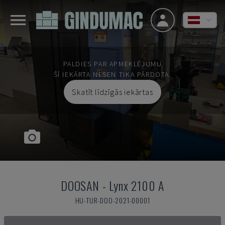
PALDIES PAR APMEKLĒJUMU
ŠĪ IEKĀRTA NESEN TIKA PĀRDOTA.
Skatīt līdzīgās iekārtas
DOOSAN
-
Lynx 2100 A
HU-TUR-DOO-2021-00001