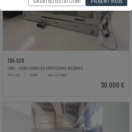
SĪKDATŅU IESTATĪJUMI
PIEŅEMT VISUS
TBI-520
CMZ - HORIZONTĀLĀS VIRPOŠANAS MAŠĪNAS
POLIJA
2005
40.135 HRS
30.000 €