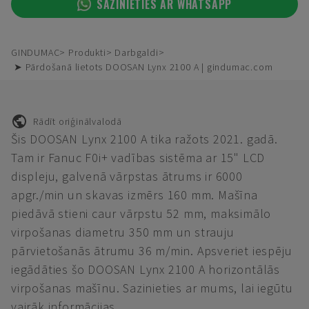
SAZINIETIES AR WHATSAPP
GINDUMAC
Produkti
Darbgaldi
➤ Pārdošanā lietots DOOSAN Lynx 2100 A | gindumac.com
Rādīt oriģinālvalodā
Šis DOOSAN Lynx 2100 A tika ražots 2021. gadā.
Tam ir Fanuc F0i+ vadības sistēma ar 15" LCD
displeju, galvenā vārpstas ātrums ir 6000
apgr./min un skavas izmērs 160 mm. Mašīna
piedāvā stieni caur vārpstu 52 mm, maksimālo
virpošanas diametru 350 mm un strauju
pārvietošanās ātrumu 36 m/min. Apsveriet iespēju
iegādāties šo DOOSAN Lynx 2100 A horizontālās
virpošanas mašīnu. Sazinieties ar mums, lai iegūtu
vairāk informācijas.