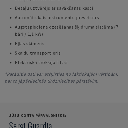
Detaļu uztvērējs ar savākšanas kasti
Automātiskais instrumentu presetters
Augstspiediena dzesēšanas šķidruma sistēma (7
bāri / 1,1 kW)
Eļļas skimeris
Skaidu transportieris
Elektriskā trokšņa filtrs
*Parādītie dati var atšķirties no faktiskajām vērtībām,
par to jāpārliecinās tirdzniecības pārstāvim.
JŪSU KONTA PĀRVALDNIEKS:
Sergi Guardia