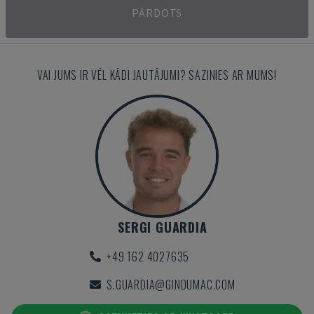
PĀRDOTS
VAI JUMS IR VĒL KĀDI JAUTĀJUMI? SAZINIES AR MUMS!
SERGI GUARDIA
+49 162 4027635
S.GUARDIA@GINDUMAC.COM