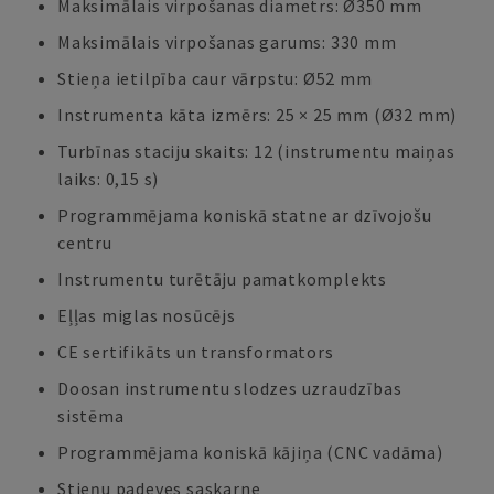
Maksimālais virpošanas diametrs: Ø350 mm
Maksimālais virpošanas garums: 330 mm
Stieņa ietilpība caur vārpstu: Ø52 mm
Instrumenta kāta izmērs: 25 × 25 mm (Ø32 mm)
Turbīnas staciju skaits: 12 (instrumentu maiņas
laiks: 0,15 s)
Programmējama koniskā statne ar dzīvojošu
centru
Instrumentu turētāju pamatkomplekts
Eļļas miglas nosūcējs
CE sertifikāts un transformators
Doosan instrumentu slodzes uzraudzības
sistēma
Programmējama koniskā kājiņa (CNC vadāma)
Stieņu padeves saskarne