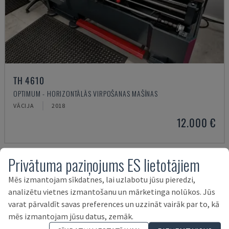
TH 4610
OPTIMUM - HORIZONTĀLĀS VIRPOŠANAS MAŠĪNAS
VĀCIJA
2018
12.000 €
Privātuma paziņojums ES lietotājiem
Mēs izmantojam sīkdatnes, lai uzlabotu jūsu pieredzi,
analizētu vietnes izmantošanu un mārketinga nolūkos. Jūs
varat pārvaldīt savas preferences un uzzināt vairāk par to, kā
mēs izmantojam jūsu datus, zemāk.