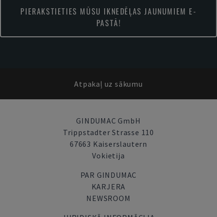
PIERAKSTIETIES MŪSU IKNEDĒĻAS JAUNUMIEM E-
PASTĀ!
Atpakaļ uz sākumu
GINDUMAC GmbH
Trippstadter Strasse 110
67663 Kaiserslautern
Vokietija
PAR GINDUMAC
KARJERA
NEWSROOM