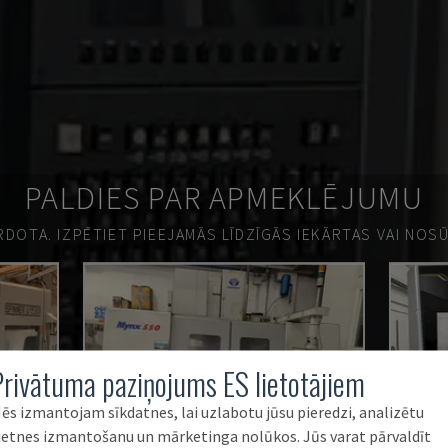
PALDIES PAR APMEKLĒJUMU
ĀRDOTA.
IZPĒTIET PIEEJAMĀS LĪDZĪGĀS IEKĀRTAS VAI NOS
Privātuma paziņojums ES lietotājiem
ēs izmantojam sīkdatnes, lai uzlabotu jūsu pieredzi, analizētu
ietnes izmantošanu un mārketinga nolūkos. Jūs varat pārvaldīt