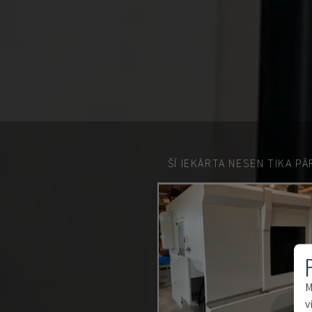
ŠĪ IEKĀRTA NESEN TIKA P
M
v