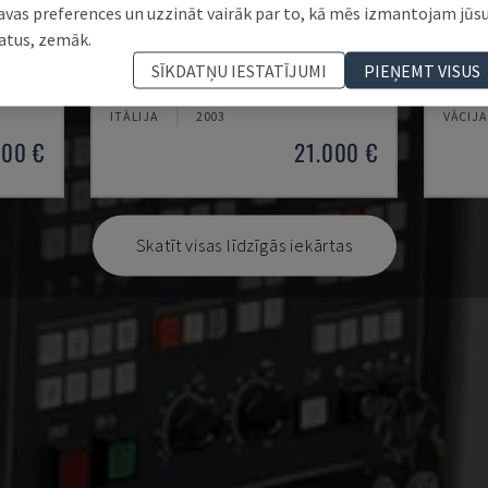
avas preferences un uzzināt vairāk par to, kā mēs izmantojam jūs
atus, zemāk.
MYNX 550
ECOM
SĪKDATŅU IESTATĪJUMI
PIEŅEMT VISUS
CENTRS
DAEWOO - VERTIKĀLAIS APSTRĀDES CENTRS
DMG - 
ITĀLIJA
2003
VĀCIJA
000 €
21.000 €
Skatīt visas līdzīgās iekārtas