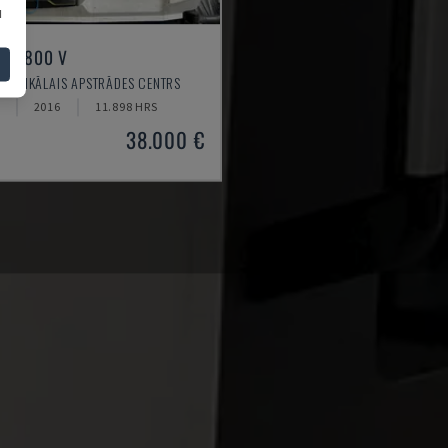
u
ILL 800 V
VERTIKĀLAIS APSTRĀDES CENTRS
2016
11.898 HRS
38.000 €