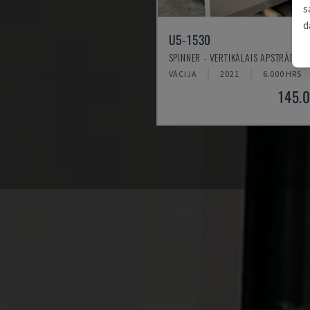
s
d
U5-1530
SPINNER - VERTIKĀLAIS APSTRĀDES 
VĀCIJA
2021
6.000 HRS
145.