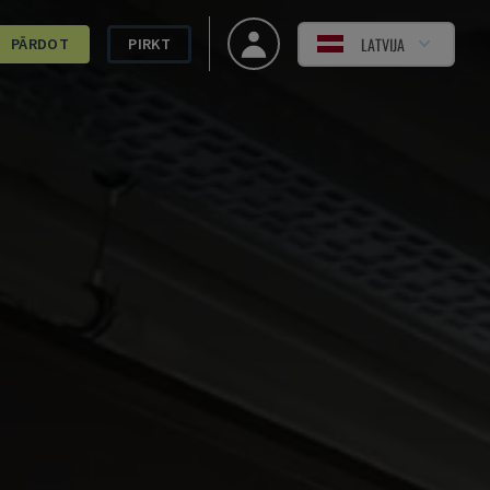
LATVIJA
PĀRDOT
PIRKT