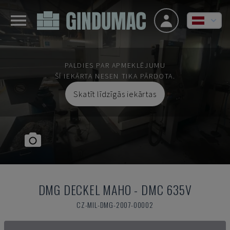
PALDIES PAR APMEKLĒJUMU
ŠĪ IEKĀRTA NESEN TIKA PĀRDOTA.
Skatīt līdzīgās iekārtas
DMG DECKEL MAHO
-
DMC 635V
CZ-MIL-DMG-2007-00002