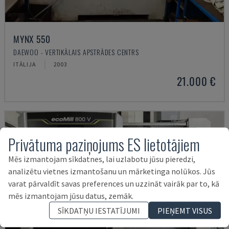
MYNX 550
DAEWOO - VERTIKĀLAIS APSTRĀDES CENTRS
ITĀLIJA
2003
21.000 €
Privātuma paziņojums ES lietotājiem
Mēs izmantojam sīkdatnes, lai uzlabotu jūsu pieredzi,
analizētu vietnes izmantošanu un mārketinga nolūkos. Jūs
varat pārvaldīt savas preferences un uzzināt vairāk par to, kā
mēs izmantojam jūsu datus, zemāk.
SĪKDATŅU IESTATĪJUMI
PIEŅEMT VISUS