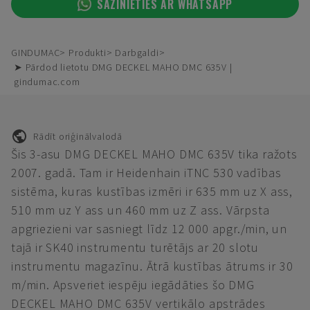
SAZINIETIES AR WHATSAPP
GINDUMAC
Produkti
Darbgaldi
➤ Pārdod lietotu DMG DECKEL MAHO DMC 635V |
gindumac.com
Rādīt oriģinālvalodā
Šis 3-asu DMG DECKEL MAHO DMC 635V tika ražots
2007. gadā. Tam ir Heidenhain iTNC 530 vadības
sistēma, kuras kustības izmēri ir 635 mm uz X ass,
510 mm uz Y ass un 460 mm uz Z ass. Vārpsta
apgriezieni var sasniegt līdz 12 000 apgr./min, un
tajā ir SK40 instrumentu turētājs ar 20 slotu
instrumentu magazīnu. Ātrā kustības ātrums ir 30
m/min. Apsveriet iespēju iegādāties šo DMG
DECKEL MAHO DMC 635V vertikālo apstrādes