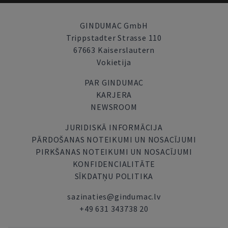
GINDUMAC GmbH
Trippstadter Strasse 110
67663 Kaiserslautern
Vokietija
PAR GINDUMAC
KARJERA
NEWSROOM
JURIDISKĀ INFORMĀCIJA
PĀRDOŠANAS NOTEIKUMI UN NOSACĪJUMI
PIRKŠANAS NOTEIKUMI UN NOSACĪJUMI
KONFIDENCIALITĀTE
SĪKDATŅU POLITIKA
sazinaties@gindumac.lv
+49 631 343738 20