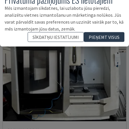
ITĀLIJA
2003
Mēs izmantojam sīkdatnes, lai uzlabotu jūsu pieredzi,
21.000 €
analizētu vietnes izmantošanu un mārketinga nolūkos. Jūs
varat pārvaldīt savas preferences un uzzināt vairāk par to, kā
mēs izmantojam jūsu datus, zemāk.
SĪKDATŅU IESTATĪJUMI
PIEŅEMT VISUS