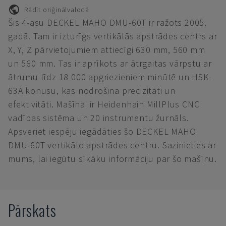
Rādīt oriģinālvalodā
Šis 4-asu DECKEL MAHO DMU-60T ir ražots 2005.
gadā. Tam ir izturīgs vertikālās apstrādes centrs ar
X, Y, Z pārvietojumiem attiecīgi 630 mm, 560 mm
un 560 mm. Tas ir aprīkots ar ātrgaitas vārpstu ar
ātrumu līdz 18 000 apgriezieniem minūtē un HSK-
63A konusu, kas nodrošina precizitāti un
efektivitāti. Mašīnai ir Heidenhain MillPlus CNC
vadības sistēma un 20 instrumentu žurnāls.
Apsveriet iespēju iegādāties šo DECKEL MAHO
DMU-60T vertikālo apstrādes centru. Sazinieties ar
mums, lai iegūtu sīkāku informāciju par šo mašīnu.
Pārskats