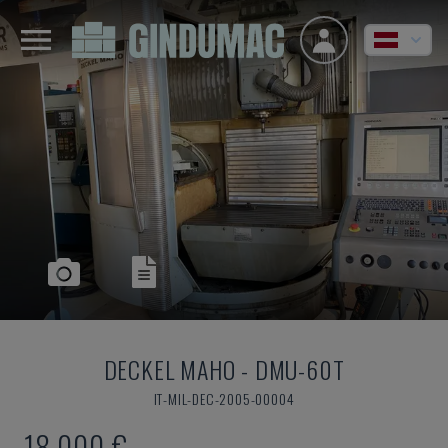
DECKEL MAHO
-
DMU-60T
IT-MIL-DEC-2005-00004
18.000 €