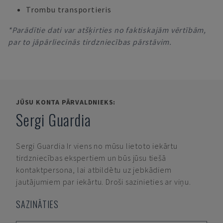
Trombu transportieris
*Parādītie dati var atšķirties no faktiskajām vērtībām,
par to jāpārliecinās tirdzniecības pārstāvim.
JŪSU KONTA PĀRVALDNIEKS:
Sergi Guardia
Sergi Guardia
Ir viens no mūsu lietoto iekārtu
tirdzniecības ekspertiem un būs jūsu tiešā
kontaktpersona, lai atbildētu uz jebkādiem
jautājumiem par iekārtu. Droši sazinieties ar viņu.
SAZINĀTIES