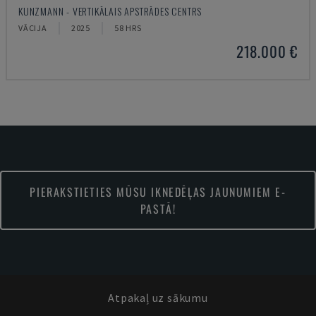
KUNZMANN - VERTIKĀLAIS APSTRĀDES CENTRS
VĀCIJA
2025
58 HRS
218.000 €
PIERAKSTIETIES MŪSU IKNEDĒĻAS JAUNUMIEM E-
PASTĀ!
Atpakaļ uz sākumu