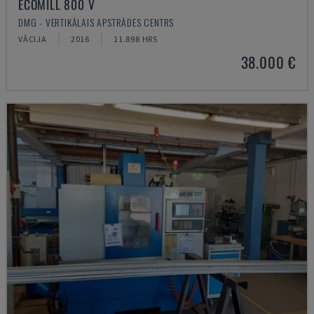
ECOMILL 800 V
DMG - VERTIKĀLAIS APSTRĀDES CENTRS
VĀCIJA
2016
11.898 HRS
38.000 €