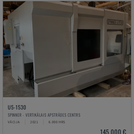
U5-1530
SPINNER - VERTIKĀLAIS APSTRĀDES CENTRS
VĀCIJA
2021
6.000 HRS
145.000 €