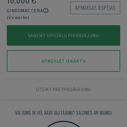
APMAKSAS IESPĒJAS
GINDUMAC CENA
(Ex works)
SAŅEMT OFICIĀLU PIEDĀVĀJUMU
APMEKLĒT IEKĀRTU
IZTEIKT PRETPIEDĀVĀJUMU
VAI JUMS IR VĒL KĀDI JAUTĀJUMI? SAZINIES AR MUMS!