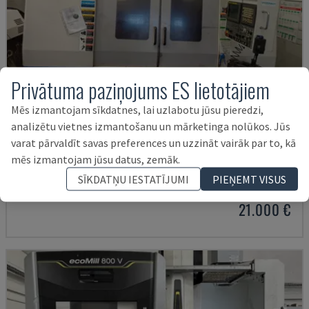
Privātuma paziņojums ES lietotājiem
Mēs izmantojam sīkdatnes, lai uzlabotu jūsu pieredzi,
analizētu vietnes izmantošanu un mārketinga nolūkos. Jūs
varat pārvaldīt savas preferences un uzzināt vairāk par to, kā
MYNX 550
mēs izmantojam jūsu datus, zemāk.
DAEWOO - VERTIKĀLAIS APSTRĀDES CENTRS
SĪKDATŅU IESTATĪJUMI
PIEŅEMT VISUS
ITĀLIJA
2003
21.000 €