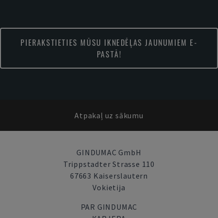
PIERAKSTIETIES MŪSU IKNEDĒĻAS JAUNUMIEM E-
PASTĀ!
Atpakaļ uz sākumu
GINDUMAC GmbH
Trippstadter Strasse 110
67663 Kaiserslautern
Vokietija
PAR GINDUMAC