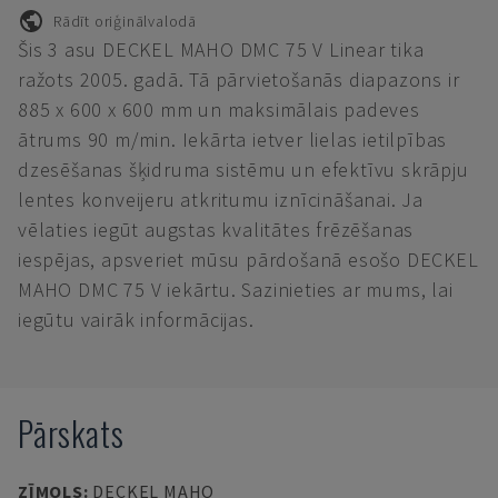
Rādīt oriģinālvalodā
Šis 3 asu DECKEL MAHO DMC 75 V Linear tika
ražots 2005. gadā. Tā pārvietošanās diapazons ir
885 x 600 x 600 mm un maksimālais padeves
ātrums 90 m/min. Iekārta ietver lielas ietilpības
dzesēšanas šķidruma sistēmu un efektīvu skrāpju
lentes konveijeru atkritumu iznīcināšanai. Ja
vēlaties iegūt augstas kvalitātes frēzēšanas
iespējas, apsveriet mūsu pārdošanā esošo DECKEL
MAHO DMC 75 V iekārtu. Sazinieties ar mums, lai
iegūtu vairāk informācijas.
Pārskats
ZĪMOLS
:
DECKEL MAHO