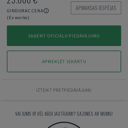
APMAKSAS IESPĒJAS
GINDUMAC CENA
(Ex works)
SAŅEMT OFICIĀLU PIEDĀVĀJUMU
APMEKLĒT IEKĀRTU
IZTEIKT PRETPIEDĀVĀJUMU
VAI JUMS IR VĒL KĀDI JAUTĀJUMI? SAZINIES AR MUMS!