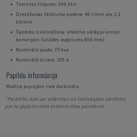
Tvertnes tilpums: 500 litri
Dzesēšanas šķidruma padeve: 40 l/min pie 2,3
bāriem
Šķembu iznīcināšana: efektīvs skrāpju lentes
konveijers (izlādes augstums 850 mm)
Nominālā jauda: 73 kva
Nominālā strāva: 105 a
Papildu informācija
Mašīna joprojām tiek darbināta
*Parādītie dati var atšķirties no faktiskajām vērtībām,
par to jāpārliecinās tirdzniecības pārstāvim.