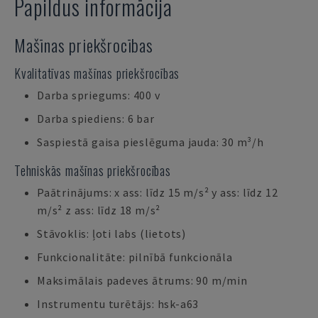
Papildus informācija
Mašīnas priekšrocības
Kvalitatīvas mašīnas priekšrocības
Darba spriegums: 400 v
Darba spiediens: 6 bar
Saspiestā gaisa pieslēguma jauda: 30 m³/h
Tehniskās mašīnas priekšrocības
Paātrinājums: x ass: līdz 15 m/s² y ass: līdz 12
m/s² z ass: līdz 18 m/s²
Stāvoklis: ļoti labs (lietots)
Funkcionalitāte: pilnībā funkcionāla
Maksimālais padeves ātrums: 90 m/min
Instrumentu turētājs: hsk-a63