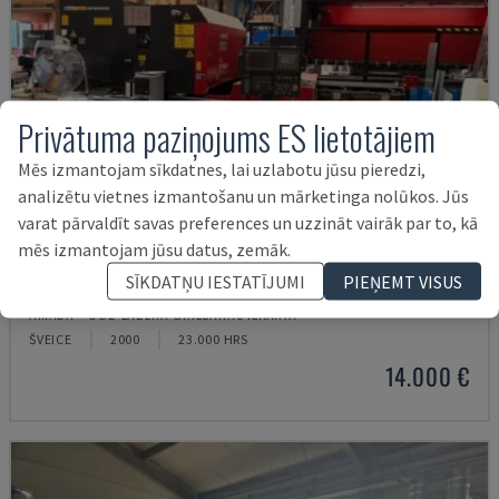
Privātuma paziņojums ES lietotājiem
Mēs izmantojam sīkdatnes, lai uzlabotu jūsu pieredzi,
analizētu vietnes izmantošanu un mārketinga nolūkos. Jūs
varat pārvaldīt savas preferences un uzzināt vairāk par to, kā
mēs izmantojam jūsu datus, zemāk.
LC-2415ΑIII
SĪKDATŅU IESTATĪJUMI
PIEŅEMT VISUS
AMADA - CO2 LĀZERA GRIEŠANAS IEKĀRTA
ŠVEICE
2000
23.000 HRS
14.000 €