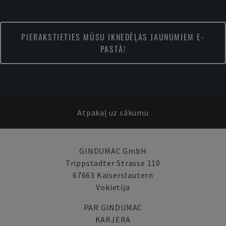
PIERAKSTIETIES MŪSU IKNEDĒĻAS JAUNUMIEM E-
PASTĀ!
Atpakaļ uz sākumu
GINDUMAC GmbH
Trippstadter Strasse 110
67663 Kaiserslautern
Vokietija
PAR GINDUMAC
KARJERA