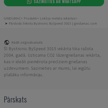
SAZINIETIES AR WHATSAPP
GINDUMAC
Produkti
Lokšņu metāla iekārtas
➤ Pārdodu lietotu Bystronic BySpeed 3015 | gindumac.com
Rādīt oriģinālvalodā
Šī Bystronic BySpeed 3015 iekārta tika ražota
2004. gadā. Uzticama CO2 lāzergriešanas iekārta,
kas ir ideāli piemērota precīziem griešanas
uzdevumiem. Sazinieties ar mums, lai iegūtu
plašāku informāciju.
Pārskats