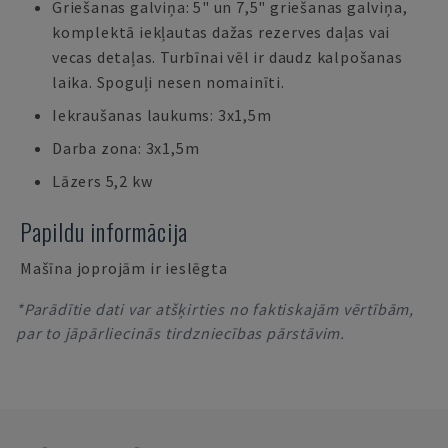
Griešanas galviņa: 5" un 7,5" griešanas galviņa,
komplektā iekļautas dažas rezerves daļas vai
vecas detaļas. Turbīnai vēl ir daudz kalpošanas
laika. Spoguļi nesen nomainīti.
Iekraušanas laukums: 3x1,5m
Darba zona: 3x1,5m
Lāzers 5,2 kw
Papildu informācija
Mašīna joprojām ir ieslēgta
*Parādītie dati var atšķirties no faktiskajām vērtībām,
par to jāpārliecinās tirdzniecības pārstāvim.