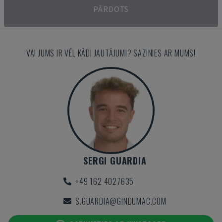
PĀRDOTS
VAI JUMS IR VĒL KĀDI JAUTĀJUMI? SAZINIES AR MUMS!
SERGI GUARDIA
+49 162 4027635
S.GUARDIA@GINDUMAC.COM