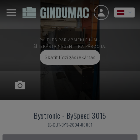
PALDIES PAR APMEKLĒJUMU
ŠĪ IEKĀRTA NESEN TIKA PĀRDOTA.
Skatīt līdzīgās iekārtas
Bystronic
-
BySpeed 3015
EE-CUT-BYS-2004-00001