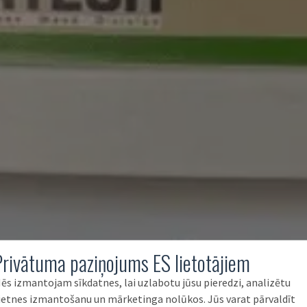
Privātuma paziņojums ES lietotājiem
ēs izmantojam sīkdatnes, lai uzlabotu jūsu pieredzi, analizētu
ietnes izmantošanu un mārketinga nolūkos. Jūs varat pārvaldīt