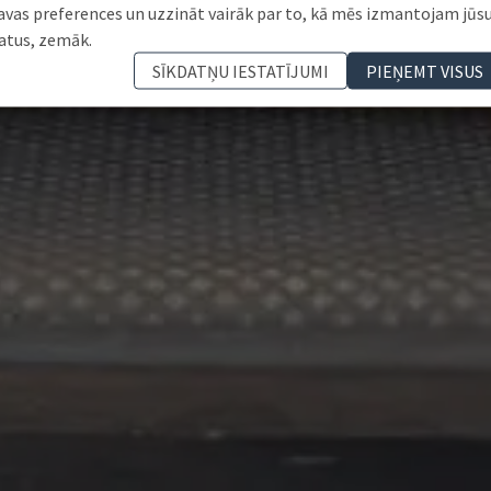
avas preferences un uzzināt vairāk par to, kā mēs izmantojam jūs
atus, zemāk.
SĪKDATŅU IESTATĪJUMI
PIEŅEMT VISUS