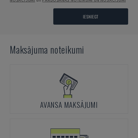
NOSACĪJUMI
un
PĀRDOŠANAS NOTEIKUMI UN NOSACĪJUMI
IESNIEGT
Maksājuma noteikumi
AVANSA MAKSĀJUMI