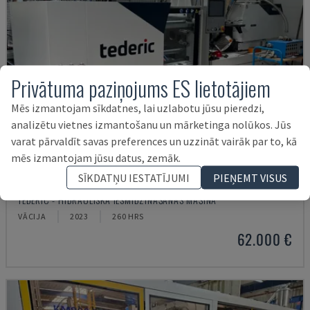
Privātuma paziņojums ES lietotājiem
Mēs izmantojam sīkdatnes, lai uzlabotu jūsu pieredzi,
analizētu vietnes izmantošanu un mārketinga nolūkos. Jūs
varat pārvaldīt savas preferences un uzzināt vairāk par to, kā
mēs izmantojam jūsu datus, zemāk.
SĪKDATŅU IESTATĪJUMI
PIEŅEMT VISUS
NEO.E55/E110H
TEDERIC - HIDRAULISKĀ IESMIDZINĀŠANAS MAŠĪNA
VĀCIJA
2023
260 HRS
62.000 €