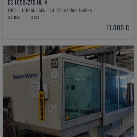
ES 1050/275 HL-V
ENGEL - HIDRAULISKĀ IESMIDZINĀŠANAS MAŠĪNA
ČEHIJA
2003
11.000 €