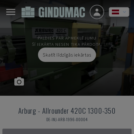
PALDIES PAR APMEKLĒJUMU
ŠĪ IEKĀRTA NESEN TIKA PĀRDOTA.
Skatīt līdzīgās iekārtas
Arburg
-
Allrounder 420C 1300-350
DE-INJ-ARB-1996-00004