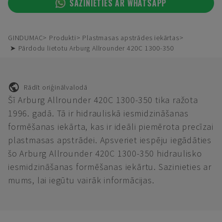
SAZINIETIES AR WHATSAPP
GINDUMAC
Produkti
Plastmasas apstrādes iekārtas
➤ Pārdodu lietotu Arburg Allrounder 420C 1300-350
Rādīt oriģinālvalodā
Šī Arburg Allrounder 420C 1300-350 tika ražota
1996. gadā. Tā ir hidrauliskā iesmidzināšanas
formēšanas iekārta, kas ir ideāli piemērota precīzai
plastmasas apstrādei. Apsveriet iespēju iegādāties
šo Arburg Allrounder 420C 1300-350 hidraulisko
iesmidzināšanas formēšanas iekārtu. Sazinieties ar
mums, lai iegūtu vairāk informācijas.