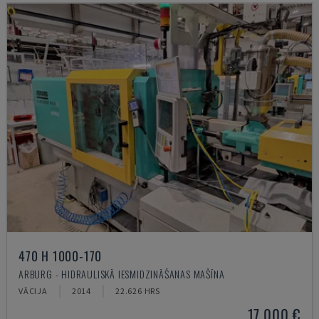
470 H 1000-170
ARBURG - HIDRAULISKĀ IESMIDZINĀŠANAS MAŠĪNA
VĀCIJA
2014
22.626 HRS
17.000 €