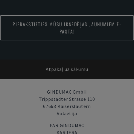
PIERAKSTIETIES MŪSU IKNEDĒĻAS JAUNUMIEM E-
PASTĀ!
Atpakaļ uz sākumu
GINDUMAC GmbH
Trippstadter Strasse 110
67663 Kaiserslautern
Vokietija
PAR GINDUMAC
KARJERA