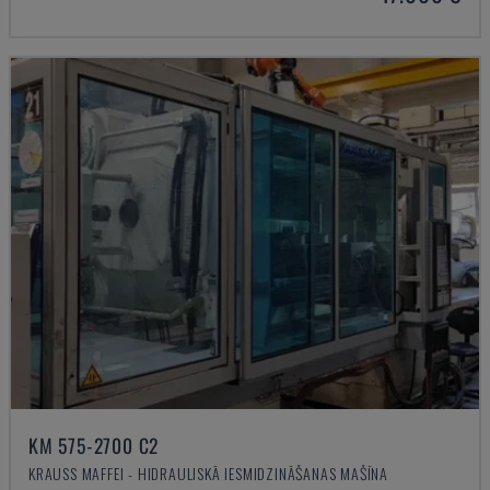
KM 575-2700 C2
KRAUSS MAFFEI - HIDRAULISKĀ IESMIDZINĀŠANAS MAŠĪNA