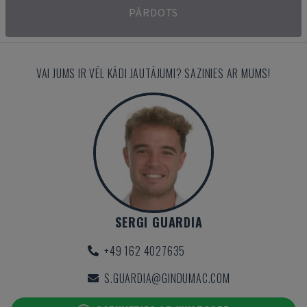
PĀRDOTS
VAI JUMS IR VĒL KĀDI JAUTĀJUMI? SAZINIES AR MUMS!
SERGI GUARDIA
+49 162 4027635
S.GUARDIA@GINDUMAC.COM