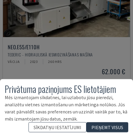
NEO.E55/E110H
TEDERIC - HIDRAULISKĀ IESMIDZINĀŠANAS MAŠĪNA
VĀCIJA
2023
260 HRS
62.000 €
Privātuma paziņojums ES lietotājiem
Mēs izmantojam sīkdatnes, lai uzlabotu jūsu pieredzi,
analizētu vietnes izmantošanu un mārketinga nolūkos. Jūs
varat pārvaldīt savas preferences un uzzināt vairāk par to, kā
mēs izmantojam jūsu datus, zemāk.
SĪKDATŅU IESTATĪJUMI
PIEŅEMT VISUS