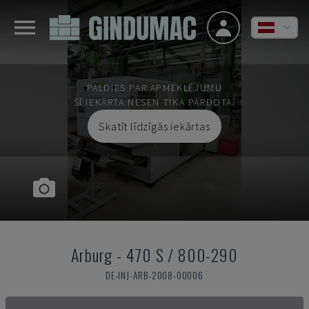
PALDIES PAR APMEKLĒJUMU
ŠĪ IEKĀRTA NESEN TIKA PĀRDOTA.
Skatīt līdzīgās iekārtas
Arburg
-
470 S / 800-290
DE-INJ-ARB-2008-00006