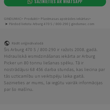
SAZINIETIES AR WHATSAPP
GINDUMAC
Produkti
Plastmasas apstrādes iekārtas
➤ Pārdod lietotu Arburg 470 S / 800-290 | gindumac.com
Rādīt oriģinālvalodā
Šis Arburg 470 S / 800-290 ir ražots 2008. gadā.
Hidrauliskā iesmidzināšanas iekārta ar Arburg
Picker un 80 tonnu liešanas spēku. Tā ir
nostrādājusi 68 456 darba stundas, kas liecina par
tās uzticamību un veiktspēju laika gaitā.
Sazinieties ar mums, lai iegūtu vairāk informācijas
par šo mašīnu.