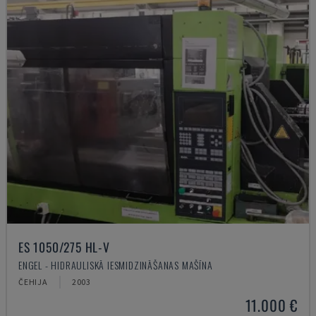
ES 1050/275 HL-V
ENGEL - HIDRAULISKĀ IESMIDZINĀŠANAS MAŠĪNA
ČEHIJA
2003
11.000 €