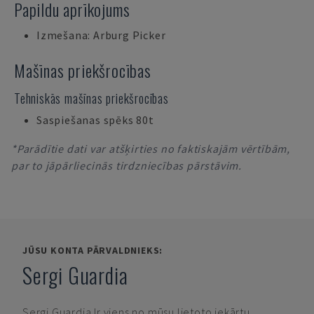
Papildu aprīkojums
Izmešana: Arburg Picker
Mašīnas priekšrocības
Tehniskās mašīnas priekšrocības
Saspiešanas spēks 80t
*Parādītie dati var atšķirties no faktiskajām vērtībām,
par to jāpārliecinās tirdzniecības pārstāvim.
JŪSU KONTA PĀRVALDNIEKS:
Sergi Guardia
Sergi Guardia
Ir viens no mūsu lietoto iekārtu