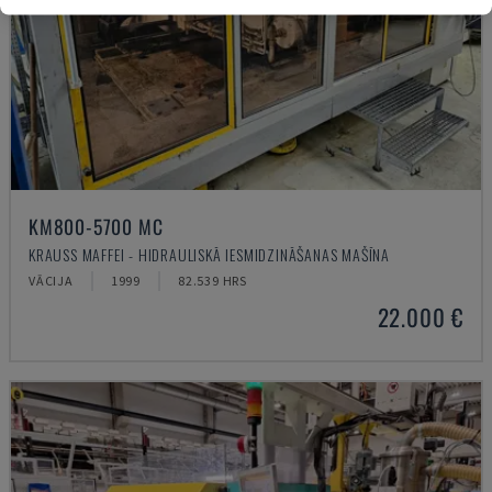
KM800-5700 MC
KRAUSS MAFFEI - HIDRAULISKĀ IESMIDZINĀŠANAS MAŠĪNA
VĀCIJA
1999
82.539 HRS
22.000 €