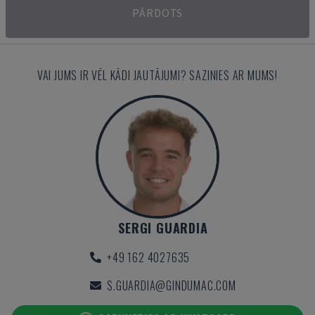
PĀRDOTS
VAI JUMS IR VĒL KĀDI JAUTĀJUMI? SAZINIES AR MUMS!
SERGI GUARDIA
+49 162 4027635
S.GUARDIA@GINDUMAC.COM