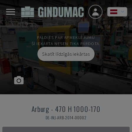
PALDIES PAR APMEKLĒJUMU
ŠĪ IEKĀRTA NESEN TIKA PĀRDOTA.
Skatīt līdzīgās iekārtas
Arburg
-
470 H 1000-170
DE-INJ-ARB-2014-00002