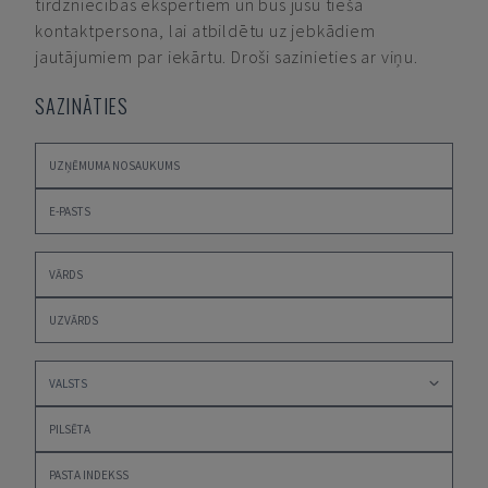
tirdzniecības ekspertiem un būs jūsu tiešā
kontaktpersona, lai atbildētu uz jebkādiem
jautājumiem par iekārtu. Droši sazinieties ar viņu.
SAZINĀTIES