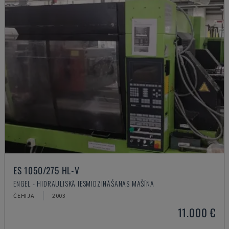
ES 1050/275 HL-V
ENGEL - HIDRAULISKĀ IESMIDZINĀŠANAS MAŠĪNA
ČEHIJA
2003
11.000 €