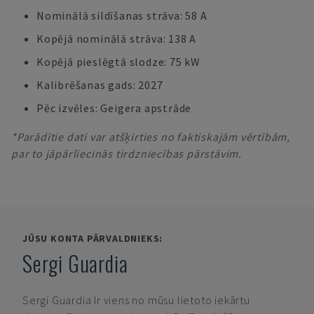
Nominālā sildīšanas strāva: 58 A
Kopējā nominālā strāva: 138 A
Kopējā pieslēgtā slodze: 75 kW
Kalibrēšanas gads: 2027
Pēc izvēles: Geigera apstrāde
*Parādītie dati var atšķirties no faktiskajām vērtībām,
par to jāpārliecinās tirdzniecības pārstāvim.
JŪSU KONTA PĀRVALDNIEKS:
Sergi Guardia
Sergi Guardia
Ir viens no mūsu lietoto iekārtu