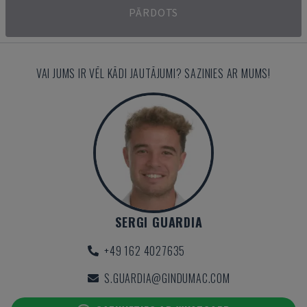
PĀRDOTS
VAI JUMS IR VĒL KĀDI JAUTĀJUMI? SAZINIES AR MUMS!
SERGI GUARDIA
+49 162 4027635
S.GUARDIA@GINDUMAC.COM