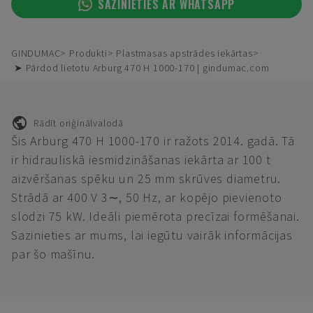
SAZINIETIES AR WHATSAPP
GINDUMAC
Produkti
Plastmasas apstrādes iekārtas
➤ Pārdod lietotu Arburg 470 H 1000-170 | gindumac.com
Rādīt oriģinālvalodā
Šis Arburg 470 H 1000-170 ir ražots 2014. gadā. Tā
ir hidrauliskā iesmidzināšanas iekārta ar 100 t
aizvēršanas spēku un 25 mm skrūves diametru.
Strādā ar 400 V 3∼, 50 Hz, ar kopējo pievienoto
slodzi 75 kW. Ideāli piemērota precīzai formēšanai.
Sazinieties ar mums, lai iegūtu vairāk informācijas
par šo mašīnu.