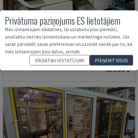
Privātuma paziņojums ES lietotājiem
Mēs izmantojam sīkdatnes, lai uzlabotu jūsu pieredzi,
analizētu vietnes izmantošanu un mārketinga nolūkos. Jūs
NEO.E55/E110H
varat pārvaldīt savas preferences un uzzināt vairāk par to, kā
TEDERIC - HIDRAULISKĀ IESMIDZINĀŠANAS MAŠĪNA
mēs izmantojam jūsu datus, zemāk.
VĀCIJA
2023
260 HRS
SĪKDATŅU IESTATĪJUMI
PIEŅEMT VISUS
62.000 €