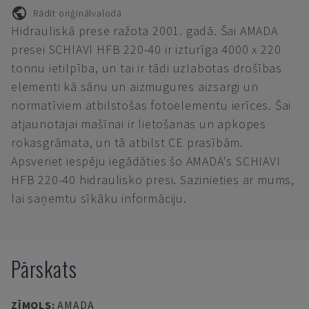
Rādīt oriģinālvalodā
Hidrauliskā prese ražota 2001. gadā. Šai AMADA
presei SCHIAVI HFB 220-40 ir izturīga 4000 x 220
tonnu ietilpība, un tai ir tādi uzlabotas drošības
elementi kā sānu un aizmugures aizsargi un
normatīviem atbilstošas fotoelementu ierīces. Šai
atjaunotajai mašīnai ir lietošanas un apkopes
rokasgrāmata, un tā atbilst CE prasībām.
Apsveriet iespēju iegādāties šo AMADA's SCHIAVI
HFB 220-40 hidraulisko presi. Sazinieties ar mums,
lai saņemtu sīkāku informāciju.
Pārskats
ZĪMOLS
:
AMADA