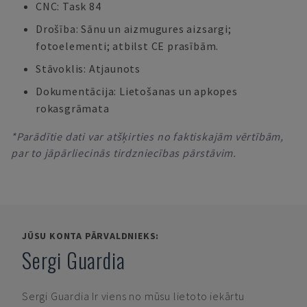
CNC: Task 84
Drošība: Sānu un aizmugures aizsargi;
fotoelementi; atbilst CE prasībām.
Stāvoklis: Atjaunots
Dokumentācija: Lietošanas un apkopes
rokasgrāmata
*Parādītie dati var atšķirties no faktiskajām vērtībām,
par to jāpārliecinās tirdzniecības pārstāvim.
JŪSU KONTA PĀRVALDNIEKS:
Sergi Guardia
Sergi Guardia
Ir viens no mūsu lietoto iekārtu