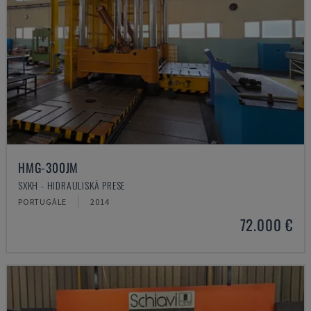
HMG-300JM
SXKH - HIDRAULISKĀ PRESE
PORTUGĀLE
2014
72.000 €