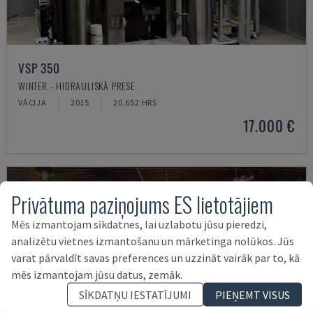
VSP 350
WINTER - HIDRAULISKĀ PRESE
VĀCIJA
2015
20.652 HRS
17.000 €
Privātuma paziņojums ES lietotājiem
Mēs izmantojam sīkdatnes, lai uzlabotu jūsu pieredzi,
analizētu vietnes izmantošanu un mārketinga nolūkos. Jūs
varat pārvaldīt savas preferences un uzzināt vairāk par to, kā
mēs izmantojam jūsu datus, zemāk.
SĪKDATŅU IESTATĪJUMI
PIEŅEMT VISUS