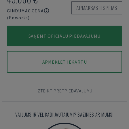
APMAKSAS IESPĒJAS
GINDUMAC CENA
(Ex works)
SAŅEMT OFICIĀLU PIEDĀVĀJUMU
APMEKLĒT IEKĀRTU
IZTEIKT PRETPIEDĀVĀJUMU
VAI JUMS IR VĒL KĀDI JAUTĀJUMI? SAZINIES AR MUMS!