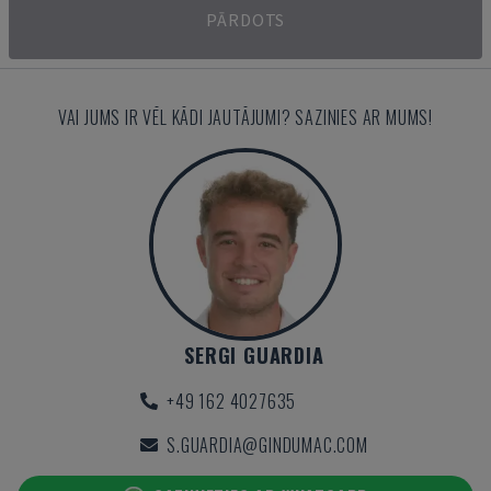
PĀRDOTS
VAI JUMS IR VĒL KĀDI JAUTĀJUMI? SAZINIES AR MUMS!
SERGI GUARDIA
+49 162 4027635
S.GUARDIA@GINDUMAC.COM