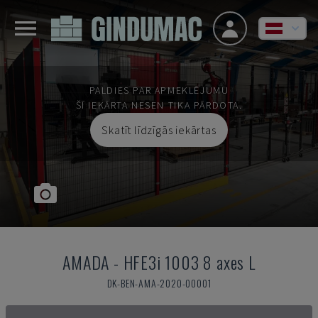
PALDIES PAR APMEKLĒJUMU
ŠĪ IEKĀRTA NESEN TIKA PĀRDOTA.
Skatīt līdzīgās iekārtas
AMADA
-
HFE3i 1003 8 axes L
DK-BEN-AMA-2020-00001