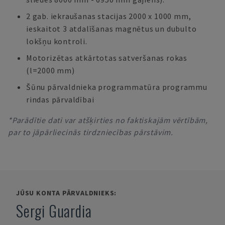
2 gab. iekraušanas stacijas 2000 x 1000 mm,
ieskaitot 3 atdalīšanas magnētus un dubulto
lokšņu kontroli.
Motorizētas atkārtotas satveršanas rokas
(l=2000 mm)
Šūnu pārvaldnieka programmatūra programmu
rindas pārvaldībai
*Parādītie dati var atšķirties no faktiskajām vērtībām,
par to jāpārliecinās tirdzniecības pārstāvim.
JŪSU KONTA PĀRVALDNIEKS:
Sergi Guardia