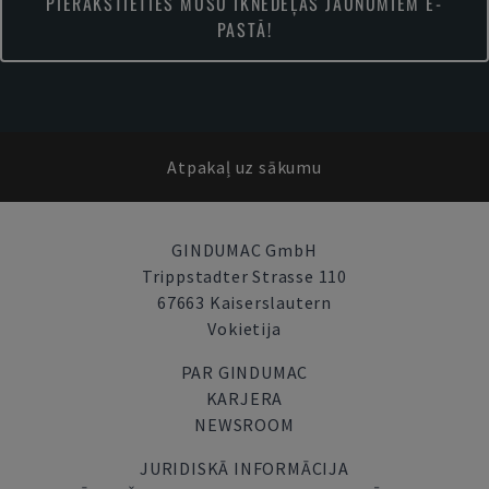
PIERAKSTIETIES MŪSU IKNEDĒĻAS JAUNUMIEM E-
PASTĀ!
Atpakaļ uz sākumu
GINDUMAC GmbH
Trippstadter Strasse 110
67663 Kaiserslautern
Vokietija
PAR GINDUMAC
KARJERA
NEWSROOM
JURIDISKĀ INFORMĀCIJA