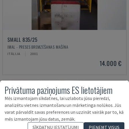
SMALL 835/25
IMAL - PRESES BREMZĒŠANAS MAŠĪNA
ITĀLIJA
2001
14.000 €
Privātuma paziņojums ES lietotājiem
Mēs izmantojam sīkdatnes, lai uzlabotu jūsu pieredzi,
analizētu vietnes izmantošanu un mārketinga nolūkos. Jūs
varat pārvaldīt savas preferences un uzzināt vairāk par to, kā
mēs izmantojam jūsu datus, zemāk.
SĪKDATŅU IESTATĪJUMI
PIEŅEMT VISUS