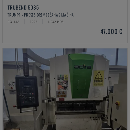
TRUBEND 5085
TRUMPF - PRESES BREMZĒŠANAS MAŠĪNA
POLIJA
2008
1.932 HRS
47.000 €