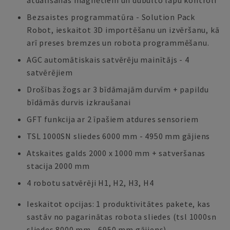
atdalīšanas magnētiem un dubulto lapu kontroli
Bezsaistes programmatūra - Solution Pack
Robot, ieskaitot 3D importēšanu un izvēršanu, kā
arī preses bremzes un robota programmēšanu.
AGC automātiskais satvērēju mainītājs - 4
satvērējiem
Drošības žogs ar 3 bīdāmajām durvīm + papildu
bīdāmās durvis izkraušanai
GFT funkcija ar 2 īpašiem atdures sensoriem
TSL 1000SN sliedes 6000 mm - 4950 mm gājiens
Atskaites galds 2000 x 1000 mm + satveršanas
stacija 2000 mm
4 robotu satvērēji H1, H2, H3, H4
Ieskaitot opcijas: 1 produktivitātes pakete, kas
sastāv no pagarinātas robota sliedes (tsl 1000sn
sliedes 8000 mm - 6950 mm gājiens).