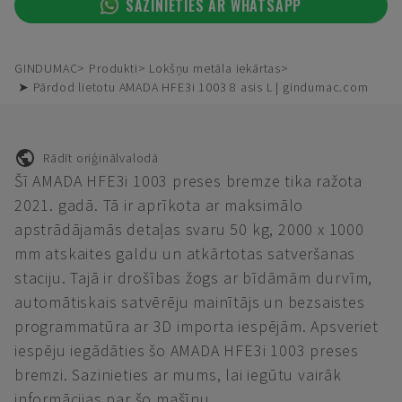
SAZINIETIES AR WHATSAPP
GINDUMAC
Produkti
Lokšņu metāla iekārtas
➤ Pārdod lietotu AMADA HFE3i 1003 8 asis L | gindumac.com
Rādīt oriģinālvalodā
Šī AMADA HFE3i 1003 preses bremze tika ražota
2021. gadā. Tā ir aprīkota ar maksimālo
apstrādājamās detaļas svaru 50 kg, 2000 x 1000
mm atskaites galdu un atkārtotas satveršanas
staciju. Tajā ir drošības žogs ar bīdāmām durvīm,
automātiskais satvērēju mainītājs un bezsaistes
programmatūra ar 3D importa iespējām. Apsveriet
iespēju iegādāties šo AMADA HFE3i 1003 preses
bremzi. Sazinieties ar mums, lai iegūtu vairāk
informācijas par šo mašīnu.