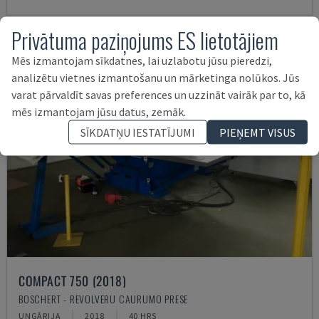
Privātuma paziņojums ES lietotājiem
Mēs izmantojam sīkdatnes, lai uzlabotu jūsu pieredzi,
analizētu vietnes izmantošanu un mārketinga nolūkos. Jūs
varat pārvaldīt savas preferences un uzzināt vairāk par to, kā
mēs izmantojam jūsu datus, zemāk.
SĪKDATŅU IESTATĪJUMI
PIEŅEMT VISUS
COMPACT 750 (2018)
BOSCHERT - REVOLVERU CAURUMO PRESE
UNGĀRIJA
2018
40 HRS