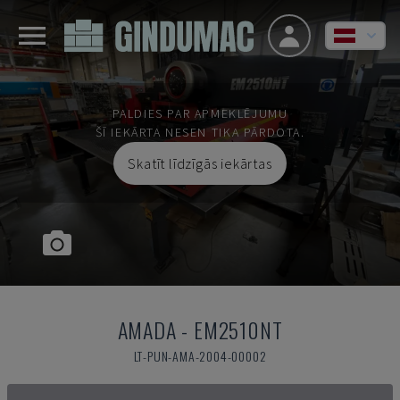
PALDIES PAR APMEKLĒJUMU
ŠĪ IEKĀRTA NESEN TIKA PĀRDOTA.
Skatīt līdzīgās iekārtas
AMADA
-
EM2510NT
LT-PUN-AMA-2004-00002