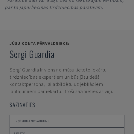
*Parādītie dati var atšķirties no faktiskajām vērtībām,
par to jāpārliecinās tirdzniecības pārstāvim.
JŪSU KONTA PĀRVALDNIEKS:
Sergi Guardia
Sergi Guardia
Ir viens no mūsu lietoto iekārtu
tirdzniecības ekspertiem un būs jūsu tiešā
kontaktpersona, lai atbildētu uz jebkādiem
jautājumiem par iekārtu. Droši sazinieties ar viņu.
SAZINĀTIES