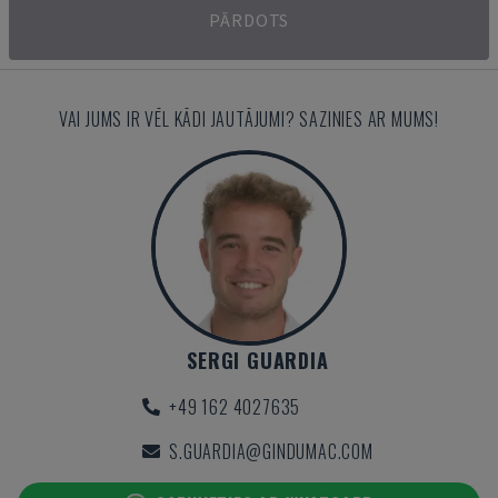
PĀRDOTS
VAI JUMS IR VĒL KĀDI JAUTĀJUMI? SAZINIES AR MUMS!
SERGI GUARDIA
+49 162 4027635
S.GUARDIA@GINDUMAC.COM