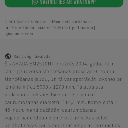
SAZINIETIES AR WHATSAPP
GINDUMAC
Produkti
Lokšņu metāla iekārtas
➤ Pārdod lietotu AMADA EM2510NT perforatoru |
gindumac.com
Rādīt oriģinālvalodā
Šis AMADA EM2510NT ir ražots 2004. gadā. Tā ir
izturīga reversa štancēšanas prese ar 20 tonnu
štancēšanas jaudu, un tā var apstrādāt loksnes ar
izmēriem līdz 5000 x 1270 mm. Tā atbalsta
maksimālo loksnes biezumu 3,2 mm un
caurumošanas diametru 114,3 mm. Komplektā ir
45 instrumenti dažādām caurumošanas
vajadzībām. Ideāli piemērots tiem, kas vēlas
uzlabot savas caurumošanas iespējas. Sazinieties