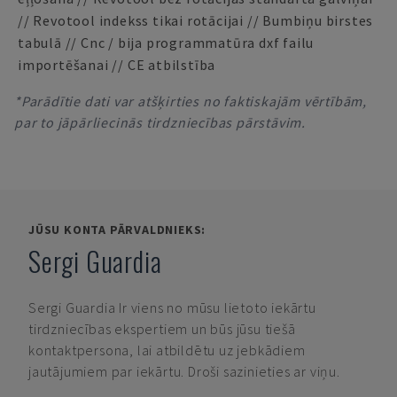
// Revotool indekss tikai rotācijai // Bumbiņu birstes
tabulā // Cnc / bija programmatūra dxf failu
importēšanai // CE atbilstība
*Parādītie dati var atšķirties no faktiskajām vērtībām,
par to jāpārliecinās tirdzniecības pārstāvim.
JŪSU KONTA PĀRVALDNIEKS:
Sergi Guardia
Sergi Guardia
Ir viens no mūsu lietoto iekārtu
tirdzniecības ekspertiem un būs jūsu tiešā
kontaktpersona, lai atbildētu uz jebkādiem
jautājumiem par iekārtu. Droši sazinieties ar viņu.