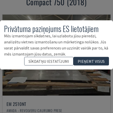
Compact 750 (2018)
Privātuma paziņojums ES lietotājiem
Mēs izmantojam sīkdatnes, lai uzlabotu jūsu pieredzi,
analizētu vietnes izmantošanu un mārketinga nolūkos. Jūs
varat pārvaldīt savas preferences un uzzināt vairāk par to, kā
mēs izmantojam jūsu datus, zemāk.
SĪKDATŅU IESTATĪJUMI
PIEŅEMT VISUS
EM 2510NT
AMADA - REVOLVERU CAURUMO PRESE