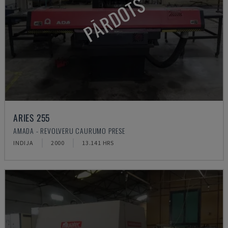
PĀRDOTS
ARIES 255
AMADA - REVOLVERU CAURUMO PRESE
INDIJA
2000
13.141 HRS