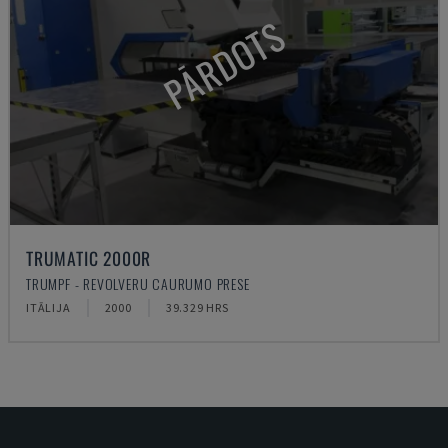
PĀRDOTS
TRUMATIC 2000R
TRUMPF - REVOLVERU CAURUMO PRESE
ITĀLIJA
2000
39.329 HRS