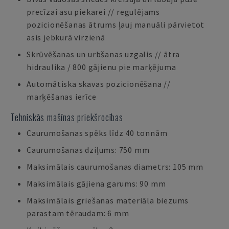
precīzai asu piekarei // regulējams
pozicionēšanas ātrums ļauj manuāli pārvietot
asis jebkurā virzienā
Skrūvēšanas un urbšanas uzgalis // ātra
hidraulika / 800 gājienu pie marķējuma
Automātiska skavas pozicionēšana //
marķēšanas ierīce
Tehniskās mašīnas priekšrocības
Caurumošanas spēks līdz 40 tonnām
Caurumošanas dziļums: 750 mm
Maksimālais caurumošanas diametrs: 105 mm
Maksimālais gājiena garums: 90 mm
Maksimālais griešanas materiāla biezums
parastam tēraudam: 6 mm