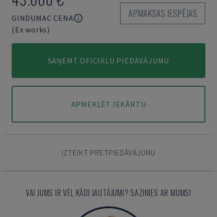
APMAKSAS IESPĒJAS
GINDUMAC CENA
(Ex works)
SAŅEMT OFICIĀLU PIEDĀVĀJUMU
APMEKLĒT IEKĀRTU
IZTEIKT PRETPIEDĀVĀJUMU
VAI JUMS IR VĒL KĀDI JAUTĀJUMI? SAZINIES AR MUMS!