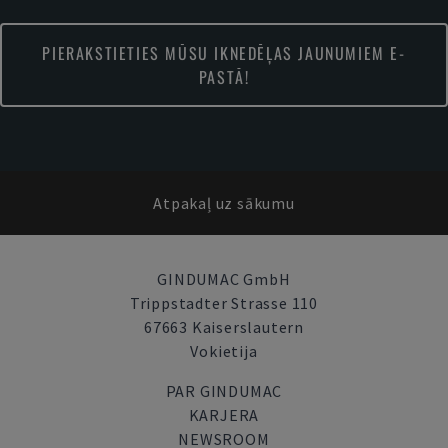
PIERAKSTIETIES MŪSU IKNEDĒĻAS JAUNUMIEM E-
PASTĀ!
Atpakaļ uz sākumu
GINDUMAC GmbH
Trippstadter Strasse 110
67663 Kaiserslautern
Vokietija
PAR GINDUMAC
KARJERA
NEWSROOM