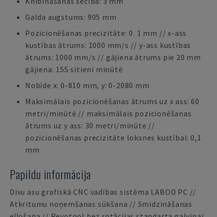
Knibināšanas secība: 3 mm
Galda augstums: 905 mm
Pozicionēšanas precizitāte: 0. 1 mm // x-ass
kustības ātrums: 1000 mm/s // y-ass kustības
ātrums: 1000 mm/s // gājiena ātrums pie 20 mm
gājiena: 155 sitieni minūtē
Nobīde x: 0-810 mm, y: 0-2080 mm
Maksimālais pozicionēšanas ātrums uz x ass: 60
metri/minūtē // maksimālais pozicionēšanas
ātrums uz y ass: 30 metri/minūte //
pozicionēšanas precizitāte loksnes kustībai: 0,1
mm
Papildu informācija
Divu asu grafiskā CNC vadības sistēma LABOD PC //
Atkritumu noņemšanas sūkšana // Smidzināšanas
eļļošana // Revotool bez rotācijas standarta galviņai