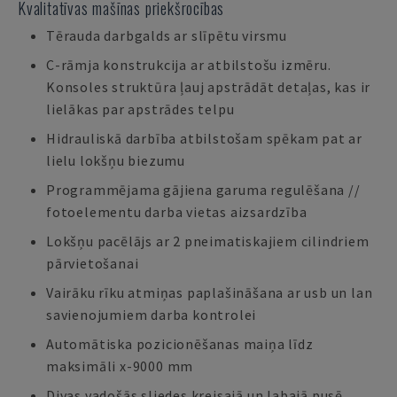
Kvalitatīvas mašīnas priekšrocības
Tērauda darbgalds ar slīpētu virsmu
C-rāmja konstrukcija ar atbilstošu izmēru.
Konsoles struktūra ļauj apstrādāt detaļas, kas ir
lielākas par apstrādes telpu
Hidrauliskā darbība atbilstošam spēkam pat ar
lielu lokšņu biezumu
Programmējama gājiena garuma regulēšana //
fotoelementu darba vietas aizsardzība
Lokšņu pacēlājs ar 2 pneimatiskajiem cilindriem
pārvietošanai
Vairāku rīku atmiņas paplašināšana ar usb un lan
savienojumiem darba kontrolei
Automātiska pozicionēšanas maiņa līdz
maksimāli x-9000 mm
Divas vadošās sliedes kreisajā un labajā pusē