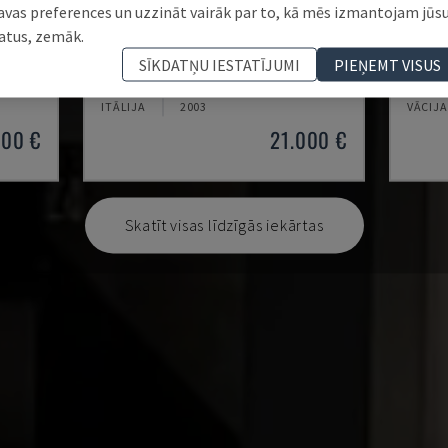
avas preferences un uzzināt vairāk par to, kā mēs izmantojam jūs
atus, zemāk.
MYNX 550
X-MI
SĪKDATŅU IESTATĪJUMI
PIEŅEMT VISUS
CENTRS
DAEWOO - VERTIKĀLAIS APSTRĀDES CENTRS
KNUTH 
ITĀLIJA
2003
VĀCIJA
000 €
21.000 €
Skatīt visas līdzīgās iekārtas