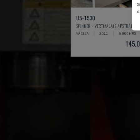
s
d
U5-1530
SPINNER - VERTIKĀLAIS APSTRĀDES 
VĀCIJA
2021
6.000 HRS
145.