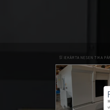
ŠĪ IEKĀRTA NESEN TIKA P
M
v