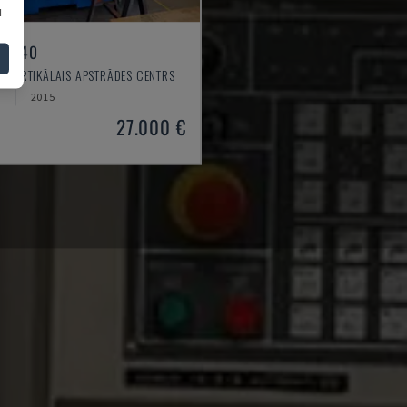
u
LL 640
- VERTIKĀLAIS APSTRĀDES CENTRS
2015
27.000 €