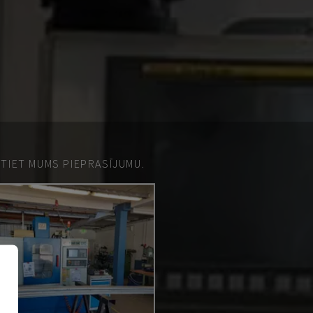
ŪTIET MUMS PIEPRASĪJUMU.