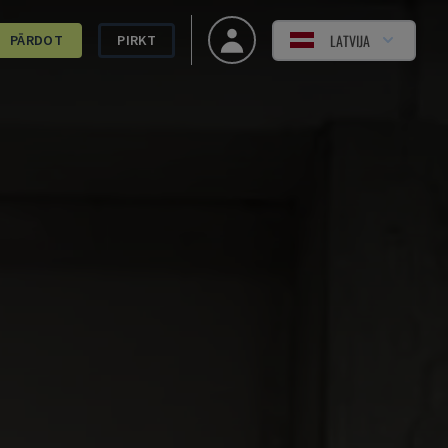
LATVIJA
PĀRDOT
PIRKT