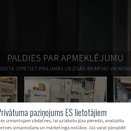
PALDIES PAR APMEKLĒJUMU
ĀRDOTA.
IZPĒTIET PIEEJAMĀS LĪDZĪGĀS IEKĀRTAS VAI NOS
Privātuma paziņojums ES lietotājiem
ēs izmantojam sīkdatnes, lai uzlabotu jūsu pieredzi, analizētu
ietnes izmantošanu un mārketinga nolūkos. Jūs varat pārvaldīt