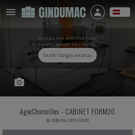
PALDIES PAR APMEKLĒJUMU
ŠĪ IEKĀRTA NESEN TIKA PĀRDOTA.
Skatīt līdzīgās iekārtas
AgieCharmilles
-
CABINET FORM20
NL-EDM-AGI-2012-00001