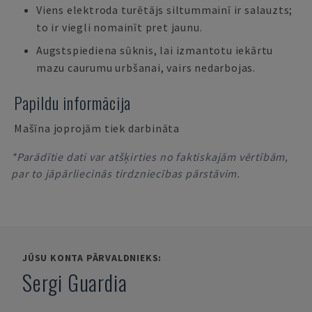
Viens elektroda turētājs siltummainī ir salauzts;
to ir viegli nomainīt pret jaunu.
Augstspiediena sūknis, lai izmantotu iekārtu
mazu caurumu urbšanai, vairs nedarbojas.
Papildu informācija
Mašīna joprojām tiek darbināta
*Parādītie dati var atšķirties no faktiskajām vērtībām,
par to jāpārliecinās tirdzniecības pārstāvim.
JŪSU KONTA PĀRVALDNIEKS:
Sergi Guardia