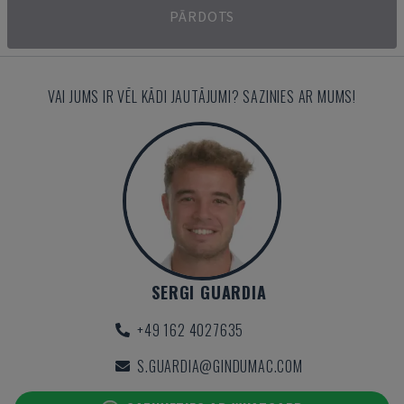
PĀRDOTS
VAI JUMS IR VĒL KĀDI JAUTĀJUMI? SAZINIES AR MUMS!
SERGI GUARDIA
+49 162 4027635
S.GUARDIA@GINDUMAC.COM