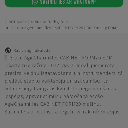
SAZINIETIES AR WHATSAPP
GINDUMAC
Produkti
Darbgaldi
➤ Lietota AgieCharmilles SKAPĪTA FORM20 | Die-Sinking EDM
Rādīt oriģinālvalodā
Šī 3 asu AgieCharmilles CABINET FORM20 EDM
iekārta tika ražota 2012. gadā. Ideāli piemērota
precīzai veidņu izgatavošanai un instrumentiem, tā
piedāvā stabilu veiktspēju un uzticamību. Ja
vēlaties iegūt augstas kvalitātes iegremdēšanas
iespējas, apsveriet mūsu pārdošanā esošo
AgieCharmilles CABINET FORM20 mašīnu.
Sazinieties ar mums, lai iegūtu vairāk informācijas.