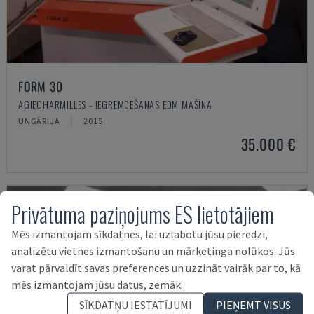
FORM 30
AGIECHARMILLES - IEGREMDĒŠANAS EDM MAŠĪNA
UNGĀRIJA
2015
35.000 €
Privātuma paziņojums ES lietotājiem
Mēs izmantojam sīkdatnes, lai uzlabotu jūsu pieredzi,
analizētu vietnes izmantošanu un mārketinga nolūkos. Jūs
varat pārvaldīt savas preferences un uzzināt vairāk par to, kā
mēs izmantojam jūsu datus, zemāk.
SĪKDATŅU IESTATĪJUMI
PIEŅEMT VISUS