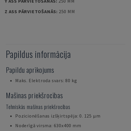
Y ASS PĀRVIETOŠANĀS
:
250 MM
Z ASS PĀRVIETOŠANĀS
:
250 MM
Papildus informācija
Papildu aprīkojums
Maks. Elektroda svars: 80 kg
Mašīnas priekšrocības
Tehniskās mašīnas priekšrocības
Pozicionēšanas izšķirtspēja: 0. 125 µm
Noderīgā virsma: 630x400 mm