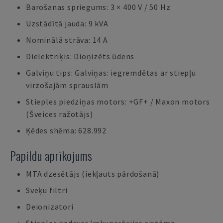
Barošanas spriegums: 3 × 400 V / 50 Hz
Uzstādītā jauda: 9 kVA
Nominālā strāva: 14 A
Dielektriķis: Dioņizēts ūdens
Galviņu tips: Galviņas: iegremdētas ar stiepļu
virzošajām sprauslām
Stieples piedziņas motors: +GF+ / Maxon motors
(Šveices ražotājs)
Ķēdes shēma: 628.992
Papildu aprīkojums
MTA dzesētājs (iekļauts pārdošanā)
Sveķu filtri
Deionizatori