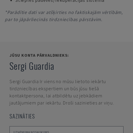
Stieples padeves/rekuperācijas sistēma
*Parādītie dati var atšķirties no faktiskajām vērtībām,
par to jāpārliecinās tirdzniecības pārstāvim.
JŪSU KONTA PĀRVALDNIEKS:
Sergi Guardia
Sergi Guardia
Ir viens no mūsu lietoto iekārtu
tirdzniecības ekspertiem un būs jūsu tiešā
kontaktpersona, lai atbildētu uz jebkādiem
jautājumiem par iekārtu. Droši sazinieties ar viņu.
SAZINĀTIES