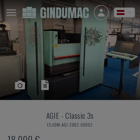
AGIE
-
Classic 3s
ES-EDM-AGI-2002-00002
18.000 €