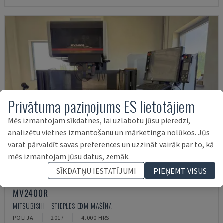
Privātuma paziņojums ES lietotājiem
Mēs izmantojam sīkdatnes, lai uzlabotu jūsu pieredzi,
analizētu vietnes izmantošanu un mārketinga nolūkos. Jūs
varat pārvaldīt savas preferences un uzzināt vairāk par to, kā
mēs izmantojam jūsu datus, zemāk.
SĪKDATŅU IESTATĪJUMI
PIEŅEMT VISUS
MV2400R
MITSUBISHI - STIEPLES EDM MAŠĪNA
POLIJA
2017
4.000 HRS