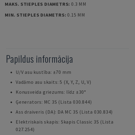
MAKS. STIEPLES DIAMETRS
:
0.3 MM
MIN. STIEPLES DIAMETRS
:
0.15 MM
Papildus informācija
U/V asu kustība: ±70 mm
Vadāmo asu skaits: 5 (X, Y, Z, U, V)
Konusveida griezums: līdz ±30°
Ģenerators: MC 3S (Lista 030.844)
Ass draiveris (DA): DA MC 3S (Lista 030.834)
Elektriskais skapis: Skapis Classic 3S (Lista
027.254)