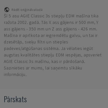
Rādīt oriģinālvalodā
Šī 5 asu AGIE Classic 3s stiepļu EDM mašīna tika
ražota 2002. gadā. Tās X ass gājiens ir 500 mm, Y
ass gājiens - 350 mm un Z ass gājiens - 426 mm.
Mašīna ir aprīkota ar iegremdētu galvu, un tai ir
dzesētājs, sveķu filtri un stieples
padeves/atgūšanas sistēma. Ja vēlaties iegūt
augstas kvalitātes stiepļu EDM iespējas, apsveriet
AGIE Classic 3s mašīnu, kas ir pārdošanā.
Sazinieties ar mums, lai saņemtu sīkāku
informāciju.
Pārskats