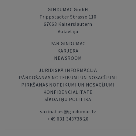
GINDUMAC GmbH
Trippstadter Strasse 110
67663 Kaiserslautern
Vokietija
PAR GINDUMAC
KARJERA
NEWSROOM
JURIDISKĀ INFORMĀCIJA
PĀRDOŠANAS NOTEIKUMI UN NOSACĪJUMI
PIRKŠANAS NOTEIKUMI UN NOSACĪJUMI
KONFIDENCIALITĀTE
SĪKDATŅU POLITIKA
sazinaties@gindumac.lv
+49 631 343738 20