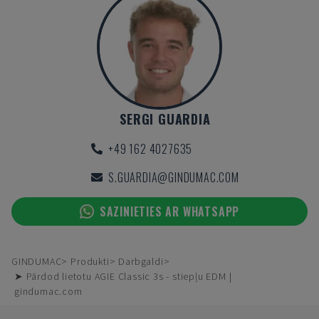
SERGI GUARDIA
+49 162 4027635
S.GUARDIA@GINDUMAC.COM
SAZINIETIES AR WHATSAPP
GINDUMAC
Produkti
Darbgaldi
➤ Pārdod lietotu AGIE Classic 3s - stiepļu EDM |
gindumac.com