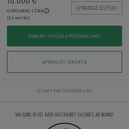
APMAKSAS IESPĒJAS
GINDUMAC CENA
(Ex works)
SAŅEMT OFICIĀLU PIEDĀVĀJUMU
APMEKLĒT IEKĀRTU
IZTEIKT PRETPIEDĀVĀJUMU
VAI JUMS IR VĒL KĀDI JAUTĀJUMI? SAZINIES AR MUMS!