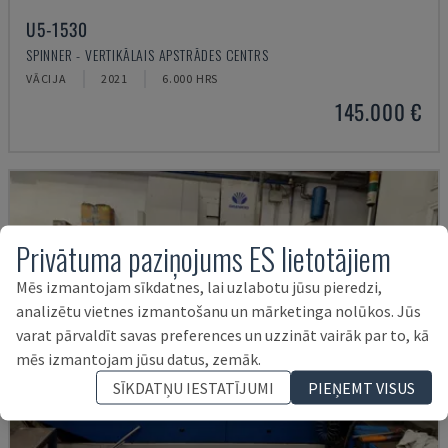
U5-1530
SPINNER - VERTIKĀLAIS APSTRĀDES CENTRS
VĀCIJA
2021
6.000 HRS
145.000 €
Privātuma paziņojums ES lietotājiem
Mēs izmantojam sīkdatnes, lai uzlabotu jūsu pieredzi,
analizētu vietnes izmantošanu un mārketinga nolūkos. Jūs
varat pārvaldīt savas preferences un uzzināt vairāk par to, kā
mēs izmantojam jūsu datus, zemāk.
SĪKDATŅU IESTATĪJUMI
PIEŅEMT VISUS