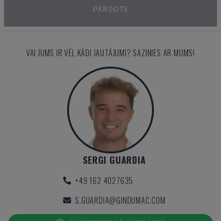
PĀRDOTS
VAI JUMS IR VĒL KĀDI JAUTĀJUMI? SAZINIES AR MUMS!
SERGI GUARDIA
+49 162 4027635
S.GUARDIA@GINDUMAC.COM