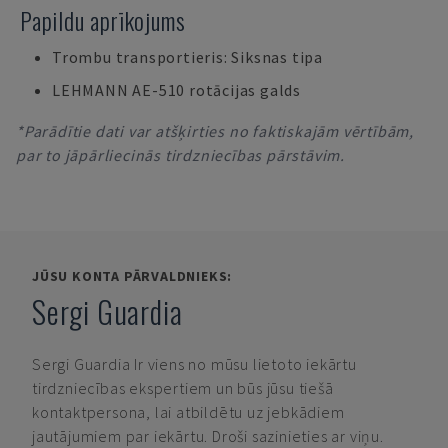
Papildu aprīkojums
Trombu transportieris: Siksnas tipa
LEHMANN AE-510 rotācijas galds
*Parādītie dati var atšķirties no faktiskajām vērtībām,
par to jāpārliecinās tirdzniecības pārstāvim.
JŪSU KONTA PĀRVALDNIEKS:
Sergi Guardia
Sergi Guardia
Ir viens no mūsu lietoto iekārtu
tirdzniecības ekspertiem un būs jūsu tiešā
kontaktpersona, lai atbildētu uz jebkādiem
jautājumiem par iekārtu. Droši sazinieties ar viņu.