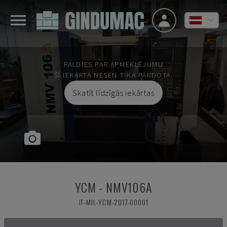
PALDIES PAR APMEKLĒJUMU
ŠĪ IEKĀRTA NESEN TIKA PĀRDOTA.
Skatīt līdzīgās iekārtas
YCM
-
NMV106A
IT-MIL-YCM-2017-00001