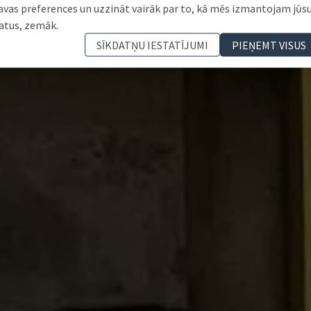
avas preferences un uzzināt vairāk par to, kā mēs izmantojam jūs
atus, zemāk.
SĪKDATŅU IESTATĪJUMI
PIEŅEMT VISUS