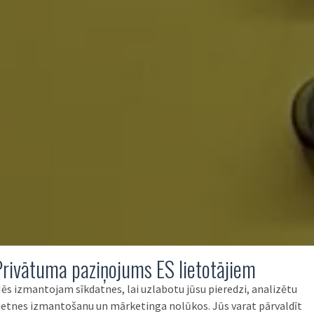
Privātuma paziņojums ES lietotājiem
ēs izmantojam sīkdatnes, lai uzlabotu jūsu pieredzi, analizētu
ietnes izmantošanu un mārketinga nolūkos. Jūs varat pārvaldīt