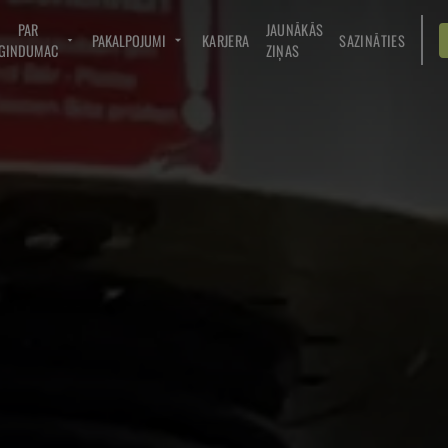
PAR
JAUNĀKĀS
PAKALPOJUMI
KARJERA
SAZINĀTIES
GINDUMAC
ZIŅAS