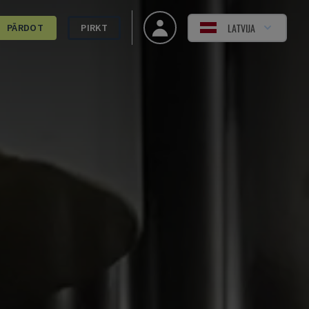
LATVIJA
PĀRDOT
PIRKT