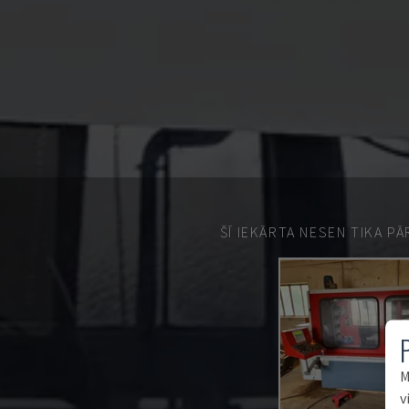
ŠĪ IEKĀRTA NESEN TIKA P
M
v