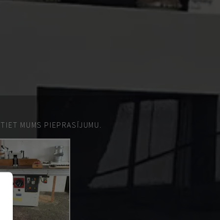
ŪTIET MUMS PIEPRASĪJUMU.