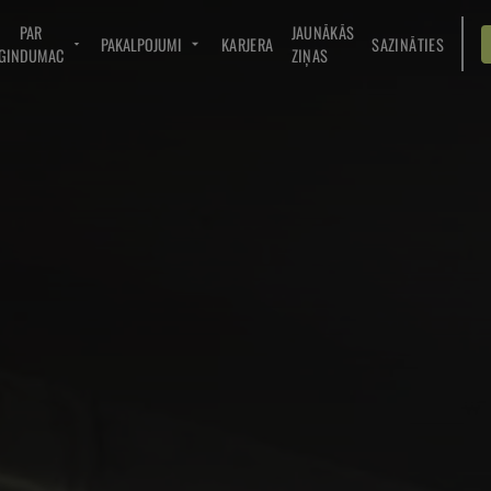
PAR
JAUNĀKĀS
PAKALPOJUMI
KARJERA
SAZINĀTIES
GINDUMAC
ZIŅAS