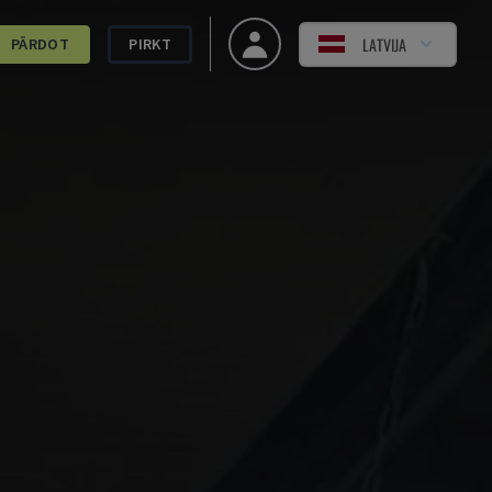
LATVIJA
PĀRDOT
PIRKT