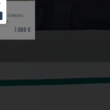
u
ÄSE
KOKA DZIRNAVAS
1990
7.000 €