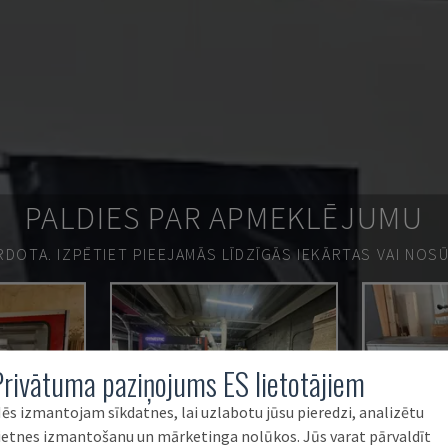
PALDIES PAR APMEKLĒJUMU
ĀRDOTA.
IZPĒTIET PIEEJAMĀS LĪDZĪGĀS IEKĀRTAS VAI NOS
Privātuma paziņojums ES lietotājiem
ēs izmantojam sīkdatnes, lai uzlabotu jūsu pieredzi, analizētu
ietnes izmantošanu un mārketinga nolūkos. Jūs varat pārvaldīt