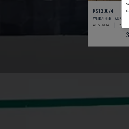
s
KS1300/4
d
WEIRATHER - KOKA D
AUSTRIJA
2004