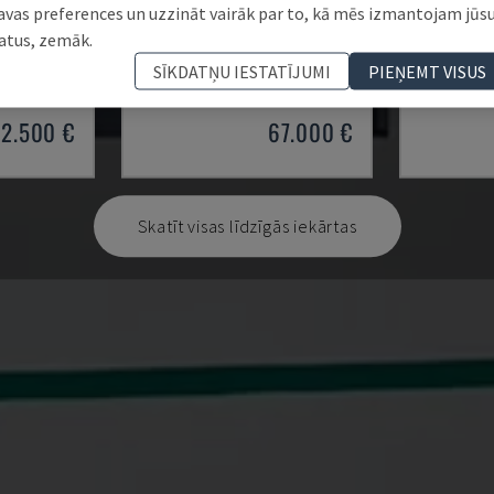
avas preferences un uzzināt vairāk par to, kā mēs izmantojam jūs
DYNESTIC 7535
TISCHFR
atus, zemāk.
ZIRNAVAS
HOLZHER - KOKA DZIRNAVAS
ROBLAND - 
SĪKDATŅU IESTATĪJUMI
PIEŅEMT VISUS
APVIENOTĀ KARALISTE
2018
VĀCIJA
32.500 €
67.000 €
Skatīt visas līdzīgās iekārtas