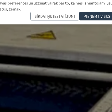
avas preferences un uzzināt vairāk par to, kā mēs izmantojam jūs
atus, zemāk.
SĪKDATŅU IESTATĪJUMI
PIEŅEMT VISUS