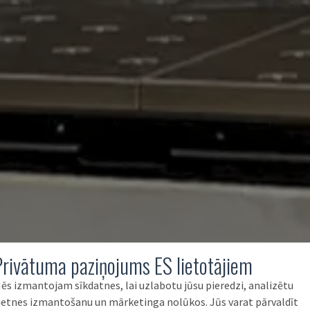
Privātuma paziņojums ES lietotājiem
ēs izmantojam sīkdatnes, lai uzlabotu jūsu pieredzi, analizētu
ietnes izmantošanu un mārketinga nolūkos. Jūs varat pārvaldīt