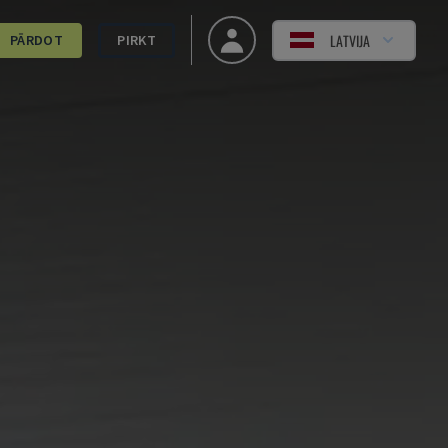
LATVIJA
PĀRDOT
PIRKT