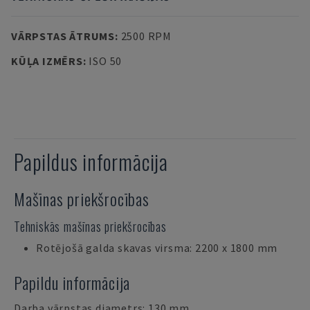
VĀRPSTAS ĀTRUMS
:
2500 RPM
KŪĻA IZMĒRS
:
ISO 50
Papildus informācija
Mašīnas priekšrocības
Tehniskās mašīnas priekšrocības
Rotējošā galda skavas virsma: 2200 x 1800 mm
Papildu informācija
Darba vārpstas diametrs: 130 mm