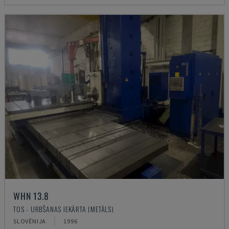
WHN 13.8
TOS - URBŠANAS IEKĀRTA (METĀLS)
SLOVĒNIJA
1996