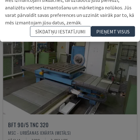
analizētu vietnes izmantošanu un mārketinga nolūkos. Jūs
varat pārvaldīt savas preferences un uzzināt vairāk par to, kā
mēs izmantojam jūsu datus, zemāk.
SĪKDATŅU IESTATĪJUMI
PIEŅEMT VISUS
BFT 90/5 TNC 320
MSC - URBŠANAS IEKĀRTA (METĀLS)