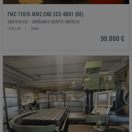
FMC 110/S-MMZ CNC ECS 4801 (OE)
SAN ROCCO - URBŠANAS IEKĀRTA (METĀLS)
ITĀLIJA
2000
99.000 €