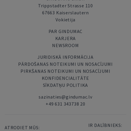
Trippstadter Strasse 110
67663 Kaiserslautern
Vokietija
PAR GINDUMAC
KARJERA
NEWSROOM
JURIDISKĀ INFORMĀCIJA
PĀRDOŠANAS NOTEIKUMI UN NOSACĪJUMI
PIRKŠANAS NOTEIKUMI UN NOSACĪJUMI
KONFIDENCIALITĀTE
SĪKDATŅU POLITIKA
sazinaties@gindumac.lv
+49 631 343738 20
IR DALĪBNIEKS:
ATRODIET MŪS: