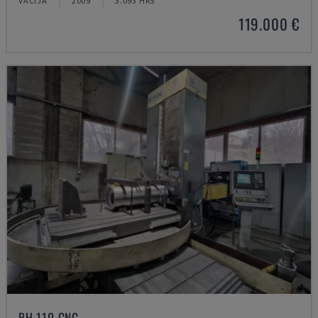
VĀCIJA
2009
3.093 HRS
119.000 €
BH 110 CNC