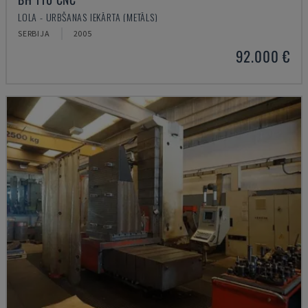
LOLA - URBŠANAS IEKĀRTA (METĀLS)
SERBIJA
2005
92.000 €