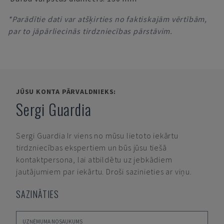
*Parādītie dati var atšķirties no faktiskajām vērtībām,
par to jāpārliecinās tirdzniecības pārstāvim.
JŪSU KONTA PĀRVALDNIEKS:
Sergi Guardia
Sergi Guardia
Ir viens no mūsu lietoto iekārtu
tirdzniecības ekspertiem un būs jūsu tiešā
kontaktpersona, lai atbildētu uz jebkādiem
jautājumiem par iekārtu. Droši sazinieties ar viņu.
SAZINĀTIES