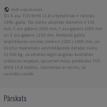
Rādīt oriģinālvalodā
Šīs 5 asu TOS WHN 13.8 urbjmašīnas ir ražotas
1996. gadā. Tās darba vārpstas diametrs ir 130
mm, X ass gājiens 3500 mm, Y ass gājiens 2000 mm
un Z ass gājiens 1250 mm. Rotējošā galda
iespīlēšanas virsmas izmēri ir 2200 x 1800 mm, un
tā iztur maksimālo apstrādājamās detaļas svaru
12 000 kg. Ja vēlaties iegūt augstas kvalitātes
urbšanas iespējas, apsveriet mūsu piedāvāto TOS
WHN 13.8 mašīnu. Sazinieties ar mums, lai
uzzinātu vairāk.
Pārskats