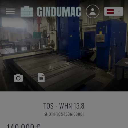
TOS
-
WHN 13.8
SI-OTH-TOS-1996-00001
140.000 €