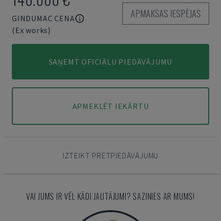
APMAKSAS IESPĒJAS
GINDUMAC CENA
(Ex works)
SAŅEMT OFICIĀLU PIEDĀVĀJUMU
APMEKLĒT IEKĀRTU
IZTEIKT PRETPIEDĀVĀJUMU
VAI JUMS IR VĒL KĀDI JAUTĀJUMI? SAZINIES AR MUMS!