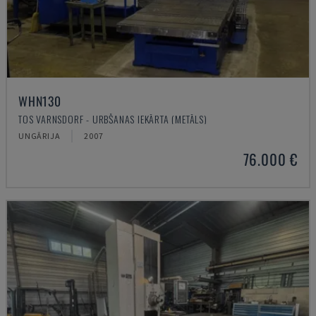
WHN130
TOS VARNSDORF - URBŠANAS IEKĀRTA (METĀLS)
UNGĀRIJA
2007
76.000 €